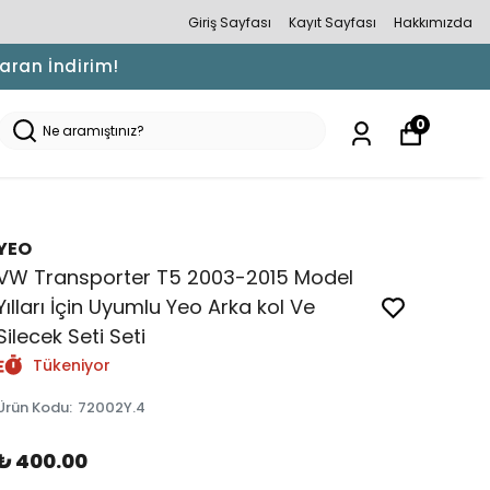
Giriş Sayfası
Kayıt Sayfası
Hakkımızda
Varan İndirim!
0
YEO
VW Transporter T5 2003-2015 Model
Yılları İçin Uyumlu Yeo Arka kol Ve
Silecek Seti Seti
Tükeniyor
Ürün Kodu
:
72002Y.4
₺ 400.00