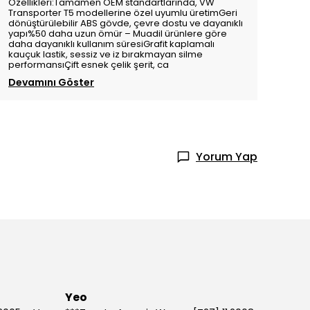
Özellikleri:Tamamen OEM standartlarında, VW
Transporter T5 modellerine özel uyumlu üretimGeri
dönüştürülebilir ABS gövde, çevre dostu ve dayanıklı
yapı%50 daha uzun ömür – Muadil ürünlere göre
daha dayanıklı kullanım süresiGrafit kaplamalı
kauçuk lastik, sessiz ve iz bırakmayan silme
performansıÇift esnek çelik şerit, ca
Devamını Göster
Yorum Yap
Yeo