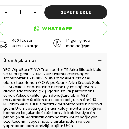
SEPETE EKLE
WHATSAPP
400 TL üzeri
14 gün içinde
ücretsiz kargo
iade değişim
Ürün Açıklaması
YEO WipeRear™ VW Transporter T5 Arka Silecek Kolu
ve Süpürgesi – 2003-2015 UyumluVolkswagen
Transporter T5 (2003–2015) modelleri için özel
olarak tasarlanan YEO WipeRear™ Arka Silecek Seti,
OEM kalite standartlarına birebir uyum sağlayarak
aracınızda fabrika çıkışı görünüm ve performans
sunar. Yüksek kaliteli geri dönüştürülebilir ABS
malzemeden üretilen bu silecek seti, uzun ömürlü
kullanım ve kusursuz temizlik performansını bir araya
getirir.Ürün, sessiz çalışması, kolay montaj özelliği ve
her hava koşulunda üstün temizlik kabiliyetiyle ön
plana çıkar. Aracınızın camına tam uyum sağlayan
özel tasarımı sayesinde, iz bırakmadan ve ses
yapmadan cam temizliği sağlar.Ürün