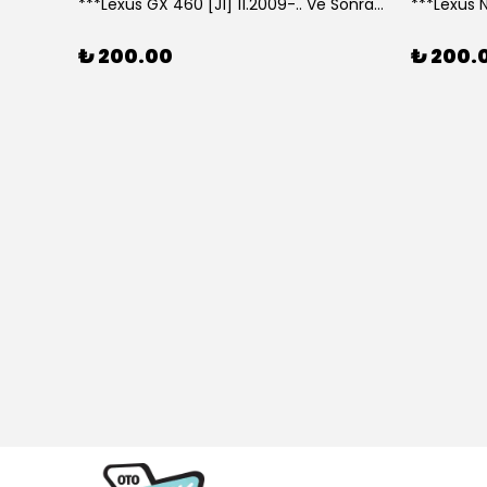
***Lexus GX 460 [J1] 11.2009-.. Ve Sonrası Model Yılları İçin Uyumlu Yeo Arka Silecek
₺ 200.00
₺ 200.
307 CC (04/05>12/08) Model Yılları İçin Uyumlu Yeo Ön Silecek Takım