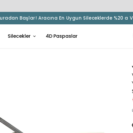
 Buradan Başlar! Aracına En Uygun Sileceklerde %20 a 
Silecekler
4D Paspaslar