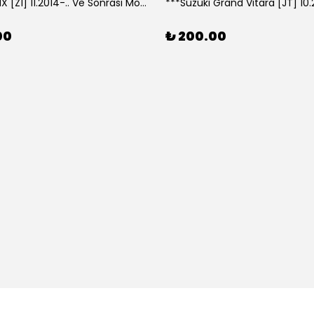
***Lexus NX [Z1] 11.2014-.. Ve Sonrası Model Yılları İçin Uyumlu Yeo Arka Silecek
00
₺ 200.00