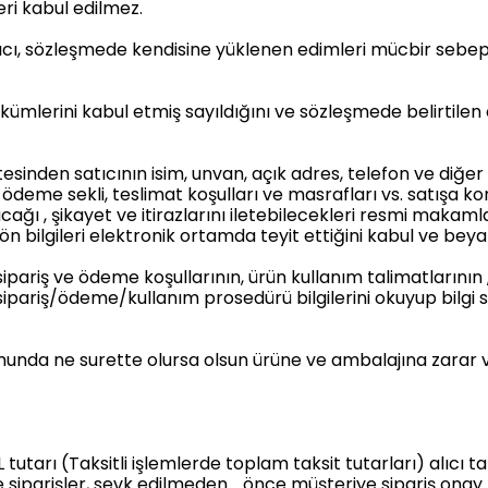
i kabul edilmez.
ıcı, sözleşmede kendisine yüklenen edimleri mücbir sebepl
e hükümlerini kabul etmiş sayıldığını ve sözleşmede belirt
esinden satıcının isim, unvan, açık adres, telefon ve diğer 
ı , ödeme sekli, teslimat koşulları ve masrafları vs. satışa ko
cağı , şikayet ve itirazlarını iletebilecekleri resmi makamla
ön bilgileri elektronik ortamda teyit ettiğini kabul ve bey
sipariş ve ödeme koşullarının, ürün kullanım talimatlarının 
pariş/ödeme/kullanım prosedürü bilgilerini okuyup bilgi 
rumunda ne surette olursa olsun ürüne ve ambalajına zarar 
 tutarı (Taksitli işlemlerde toplam taksit tutarları) alıcı t
e siparişler, sevk edilmeden önce müşteriye sipariş onay ma