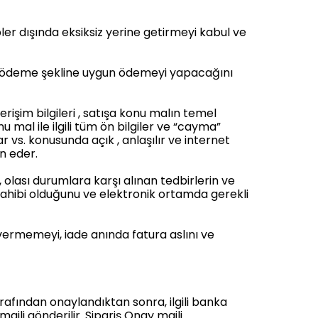
er dışında eksiksiz yerine getirmeyi kabul ve
ilen ödeme şekline uygun ödemeyi yapacağını
erişim bilgileri , satışa konu malın temel
nu mal ile ilgili tüm ön bilgiler ve “cayma”
r vs. konusunda açık , anlaşılır ve internet
an eder.
, olası durumlara karşı alınan tedbirlerin ve
sahibi olduğunu ve elektronik ortamda gerekli
vermemeyi, iade anında fatura aslını ve
arafından onaylandıktan sonra, ilgili banka
ili gönderilir. Sipariş Onay maili