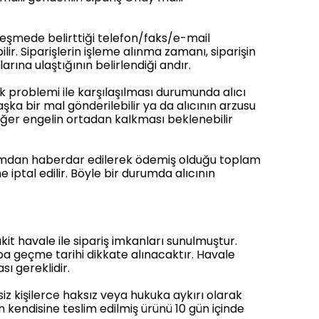
zleşmede belirttiği telefon/faks/e-mail
ilir. Siparişlerin işleme alınma zamanı, siparişin
arına ulaştığının belirlendiği andır.
k problemi ile karşılaşılması durumunda alıcı
aşka bir mal gönderilebilir ya da alıcının arzusu
diğer engelin ortadan kalkması beklenebilir
urumdan haberdar edilerek ödemiş olduğu toplam
iptal edilir. Böyle bir durumda alıcının
it havale ile sipariş imkanları sunulmuştur.
ba geçme tarihi dikkate alınacaktır. Havale
sı gereklidir.
iz kişilerce haksız veya hukuka aykırı olarak
ın kendisine teslim edilmiş ürünü 10 gün içinde