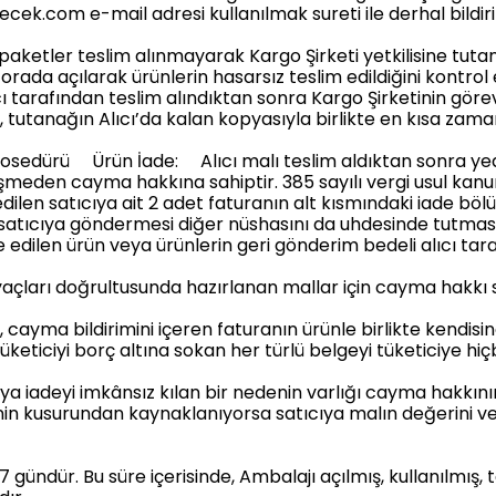
ilecek.com
e-mail adresi kullanılmak sureti ile derhal bildiri
tler teslim alınmayarak Kargo Şirketi yetkilisine tutanak 
orada açılarak ürünlerin hasarsız teslim edildiğini kontro
cı tarafından teslim alındıktan sonra Kargo Şirketinin göre
tutanağın Alıcı’da kalan kopyasıyla birlikte en kısa zamand
osedürü Ürün İade: Alıcı malı teslim aldıktan sonra yedi
meden cayma hakkına sahiptir. 385 sayılı vergi usul kanunu
m edilen satıcıya ait 2 adet faturanın alt kısmındaki iade b
te satıcıya göndermesi diğer nüshasını da uhdesinde tutma
e edilen ürün veya ürünlerin geri gönderim bedeli alıcı tar
tiyaçları doğrultusunda hazırlanan mallar için cayma hakkı 
, cayma bildirimini içeren faturanın ürünle birlikte kendi
üketiciyi borç altına sokan her türlü belgeyi tüketiciye h
ya iadeyi imkânsız kılan bir nedenin varlığı cayma hakkını
nin kusurundan kaynaklanıyorsa satıcıya malın değerini 
 gündür. Bu süre içerisinde, Ambalajı açılmış, kullanılmış, t