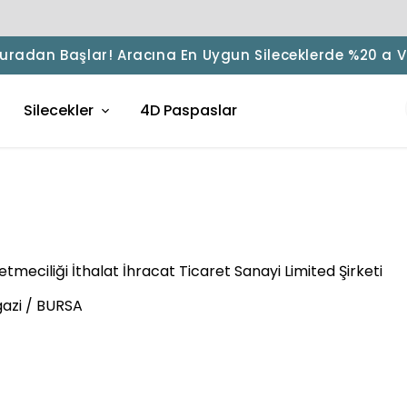
 Buradan Başlar! Aracına En Uygun Sileceklerde %20 a 
Silecekler
4D Paspaslar
tmeciliği İthalat İhracat Ticaret Sanayi Limited Şirketi
gazi / BURSA