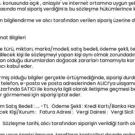
. konusunda açık , anlaşılır ve internet ortamına uygun şekil
onrasında mal sipariş verdiğini is bu sözleşme hükümlerince
 bilgilendirme ve alıcı tarafından verilen sipariş üzerine
t Bilgileri
türü, miktarı, marka/modeli, satış bedeli, ödeme şekli, tesli
edilecek kişi ile sözleşmeyi yapan kişi aynı olmak zorundadır
oksan olduğu durumlardan doğacak zararları tamamıyla karş
cı kabul eder.
miş olduğu bilgiler gerçekle örtüşmediğinde, siparişi durdu
u telefon, e-posta ve posta adreslerinden ALICI’ya ulaşama
arfında SATICI ile konuyla ilgili olarak iletişime geçmesi be
 görmemesi için siparişi iptal eder.
m Satış Bedeli : …. -TL Ödeme Şekli : Kredi Kartı/Banka Ha
ek Kişi/Kurum : Fatura Adresi : Vergi Dairesi : Vergi Sicil
eşme tarihi, alıcı tarafından siparişin verildiği tarih ol
veya öngörülmeyen, tarafların kontrolleri dışında gelişe