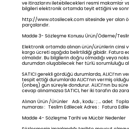
ve itirazlarını iletebilecekleri resmi makamlar vs
bilgileri elektronik ortamda teyit ettiğini ve s
http://www.otosilecek.com sitesinde yer alan ön
parçalarıdır.
Madde 3- Sözleşme Konusu Ürün/Ödeme/Teslima
Elektronik ortamda alınan ürün/ürünlerin cinsi ve 
kargo ücreti aşağıda belirtildiği gibidir. Fatura 
olmalıdır. Bu bilgilerin doğru olmadığı veya n
durumdan oluşabilecek her türlü sorumluluğu alı
SATICI gerekli gördüğü durumlarda, ALICI’nın ver
tespit ettiği durumlarda ALICI’nın vermiş olduğ
(onbeş) gün süreyle dondurur. ALICI’nın bu süre z
cevap alınamazsa SATICI, her iki tarafın da zarar
Alınan Ürün /Ürünler Adı , kodu : ; … adet Topla
numarası : Teslim Edilecek Adres : Fatura Edilec
Madde 4- Sözleşme Tarihi ve Mücbir Nedenler Sözl
Sözleşmenin imzalandığı tarihte mevcut olmayan 