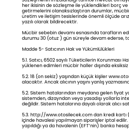
her ikisinin de sözleşme ile yüklendikleri borç
getirmelerini olanaksızlaştıran durumlar, mücbi
üretim ve iletişim tesislerinde önemli ölçüde ar
yazılı olarak bildirecektir.
Mücbir sebebin devamı esnasında tarafların ed
durumu 30 (otuz ) gün süreyle devam ederse, tara
Madde 5- Satıcının Hak ve Yükümlülükleri
5.1. Satıcı, 6502 sayılı Tüketicilerin Korunmas
yüklenen edimleri mücbir haller dışında eksiksiz
5.2. 18 (on sekiz) yaşından küçük kişiler www.ot
alacaktır. Ancak alıcının yaşını yanlış yazmasın
5.2. Sistem hatalarından meydana gelen fiyat yan
sistemden, dizayndan veya yasadışı yollarla int
değildir. Sistem hatalarına dayalı olarak alıcı 
5.3. http://www.otosilecek.com dan kredi kartı (Vi
içinde havalesi yapılmayan siparişler iptal edilir.
yapıldığı ya da havalenin (EFT’nin) banka hesapl