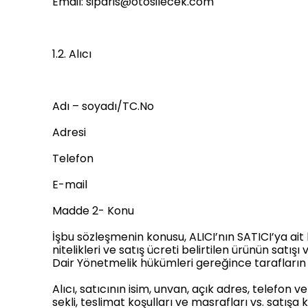
Email:
siparis@otosilecek.com
1.2. Alıcı
Adı – soyadı/TC.No
Adresi
Telefon
E-mail
Madde 2- Konu
İşbu sözleşmenin konusu, ALICI’nın SATICI’ya ai
nitelikleri ve satış ücreti belirtilen ürünün satı
Dair Yönetmelik hükümleri gereğince tarafların
Alıcı, satıcının isim, unvan, açık adres, telefon v
sekli, teslimat koşulları ve masrafları vs. satışa 