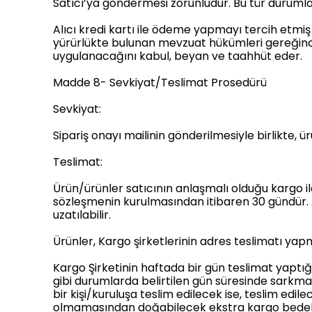
Satıcı’ya göndermesi zorunludur. Bu tür durumlarda
Alıcı kredi kartı ile ödeme yapmayı tercih etmiş ise
yürürlükte bulunan mevzuat hükümleri gereğince 
uygulanacağını kabul, beyan ve taahhüt eder.
Madde 8- Sevkiyat/Teslimat Prosedürü
Sevkiyat:
Sipariş onayı mailinin gönderilmesiyle birlikte, ü
Teslimat:
Ürün/ürünler satıcının anlaşmalı olduğu kargo ile
sözleşmenin kurulmasından itibaren 30 gündür. Alı
uzatılabilir.
Ürünler, Kargo şirketlerinin adres teslimatı yapm
Kargo Şirketinin haftada bir gün teslimat yaptığı 
gibi durumlarda belirtilen gün süresinde sarkma 
bir kişi/kuruluşa teslim edilecek ise, teslim edi
olmamasından doğabilecek ekstra kargo bedeller