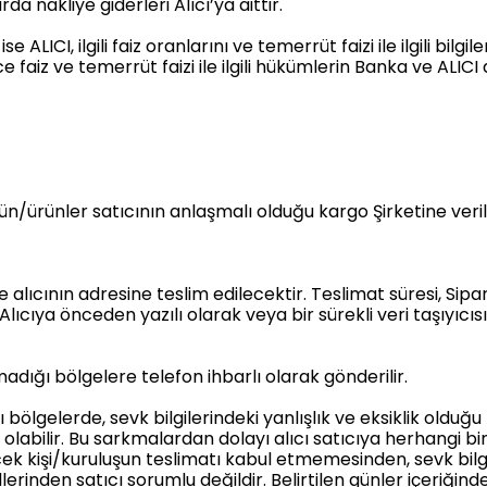
 nakliye giderleri Alıcı’ya aittir.
 ALICI, ilgili faiz oranlarını ve temerrüt faizi ile ilgili bil
faiz ve temerrüt faizi ile ilgili hükümlerin Banka ve ALIC
rün/ürünler satıcının anlaşmalı olduğu kargo Şirketine verili
 alıcının adresine teslim edilecektir. Teslimat süresi, Sip
cıya önceden yazılı olarak veya bir sürekli veri taşıyıcısı
adığı bölgelere telefon ihbarlı olarak gönderilir.
bölgelerde, sevk bilgilerindeki yanlışlık ve eksiklik olduğu
olabilir. Bu sarkmalardan dolayı alıcı satıcıya herhangi b
lecek kişi/kuruluşun teslimatı kabul etmemesinden, sevk bilg
inden satıcı sorumlu değildir. Belirtilen günler içeriğin