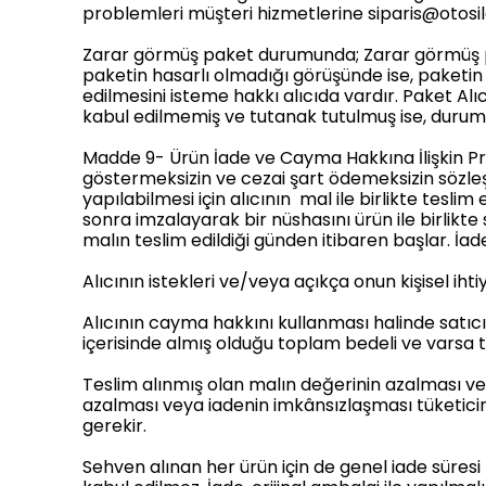
problemleri müşteri hizmetlerine
siparis@otos
Zarar görmüş paket durumunda; Zarar görmüş pake
paketin hasarlı olmadığı görüşünde ise, paketin 
edilmesini isteme hakkı alıcıda vardır. Paket Alı
kabul edilmemiş ve tutanak tutulmuş ise, durum, 
Madde 9- Ürün İade ve Cayma Hakkına İlişkin Pr
göstermeksizin ve cezai şart ödemeksizin sözleş
yapılabilmesi için alıcının mal ile birlikte tesli
sonra imzalayarak bir nüshasını ürün ile birlik
malın teslim edildiği günden itibaren başlar. İad
Alıcının istekleri ve/veya açıkça onun kişisel ih
Alıcının cayma hakkını kullanması halinde satıcı
içerisinde almış olduğu toplam bedeli ve varsa t
Teslim alınmış olan malın değerinin azalması ve
azalması veya iadenin imkânsızlaşması tüketici
gerekir.
Sehven alınan her ürün için de genel iade süresi 7