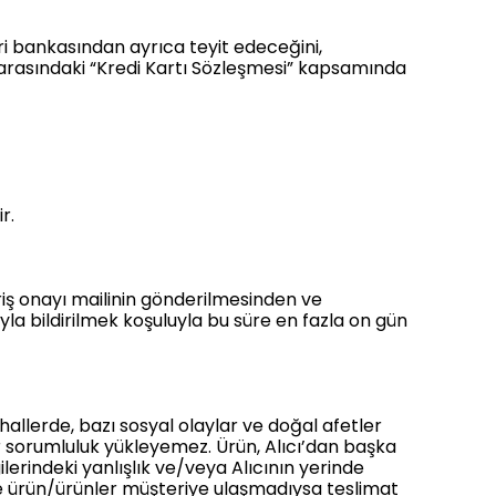
gileri bankasından ayrıca teyit edeceğini,
I arasındaki “Kredi Kartı Sözleşmesi” kapsamında
r.
ariş onayı mailinin gönderilmesinden ve
yla bildirilmek koşuluyla bu süre en fazla on gün
 hallerde, bazı sosyal olaylar ve doğal afetler
ir sorumluluk yükleyemez. Ürün, Alıcı’dan başka
ilerindeki yanlışlık ve/veya Alıcının yerinde
de ürün/ürünler müşteriye ulaşmadıysa teslimat