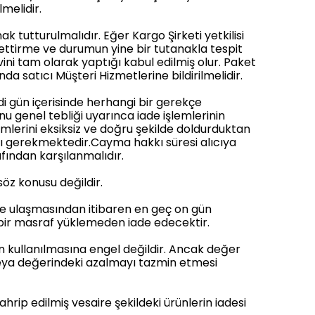
lmelidir.
tutturulmalıdır. Eğer Kargo Şirketi yetkilisi
l ettirme ve durumun yine bir tutanakla tespit
vini tam olarak yaptığı kabul edilmiş olur. Paket
a satıcı Müşteri Hizmetlerine bildirilmelidir.
 gün içerisinde herhangi bir gerekçe
 genel tebliği uyarınca iade işlemlerinin
ölümlerini eksiksiz ve doğru şekilde doldurduktan
sı gerekmektedir.Cayma hakkı süresi alıcıya
afından karşılanmalıdır.
söz konusu değildir.
sine ulaşmasından itibaren en geç on gün
içbir masraf yüklemeden iade edecektir.
n kullanılmasına engel değildir. Ancak değer
veya değerindeki azalmayı tazmin etmesi
ahrip edilmiş vesaire şekildeki ürünlerin iadesi