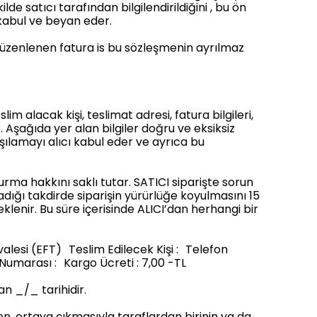
de satıcı tarafından bilgilendirildiğini , bu ön
 kabul ve beyan eder.
 düzenlenen fatura is bu sözleşmenin ayrılmaz
m alacak kişi, teslimat adresi, fatura bilgileri,
. Aşağıda yer alan bilgiler doğru ve eksiksiz
ılamayı alıcı kabul eder ve ayrıca bu
rma hakkını saklı tutar. SATICI siparişte sorun
dığı takdirde siparişin yürürlüğe koyulmasını 15
klenir. Bu süre içerisinde ALICI’dan herhangi bir
valesi (EFT) Teslim Edilecek Kişi : Telefon
 Numarası : Kargo Ücreti : 7,00 -TL
an _/_ tarihidir.
n, ortaya çıkmasıyla taraflardan birinin ya da