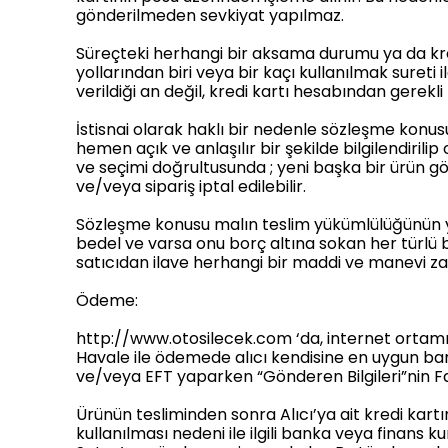
gönderilmeden sevkiyat yapılmaz.
Süreçteki herhangi bir aksama durumu ya da kredi
yollarından biri veya bir kaçı kullanılmak sureti i
verildiği an değil, kredi kartı hesabından gerekli
İstisnai olarak haklı bir nedenle sözleşme konu
hemen açık ve anlaşılır bir şekilde bilgilendiril
ve seçimi doğrultusunda ; yeni başka bir ürün gö
ve/veya sipariş iptal edilebilir.
Sözleşme konusu malın teslim yükümlülüğünün ye
bedel ve varsa onu borç altına sokan her türlü b
satıcıdan ilave herhangi bir maddi ve manevi z
Ödeme:
http://www.otosilecek.com ‘da, internet ortamınd
Havale ile ödemede alıcı kendisine en uygun ban
ve/veya EFT yaparken “Gönderen Bilgileri”nin Fatu
Ürünün tesliminden sonra Alıcı’ya ait kredi kart
kullanılması nedeni ile ilgili banka veya finans 