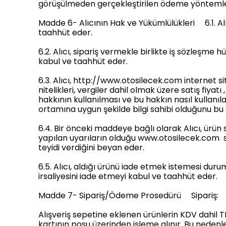
görüşülmeden gerçekleştirilen ödeme yöntemler
Madde 6- Alıcının Hak ve Yükümlülükleri 6.1. Al
taahhüt eder.
6.2. Alıcı, sipariş vermekle birlikte iş sözleşm
kabul ve taahhüt eder.
6.3. Alıcı, http://www.otosilecek.com internet sit
nitelikleri, vergiler dahil olmak üzere satış fiyat
hakkının kullanılması ve bu hakkın nasıl kullanıla
ortamına uygun şekilde bilgi sahibi olduğunu bu 
6.4. Bir önceki maddeye bağlı olarak Alıcı, ürün 
yapılan uyarıların olduğu www.otosilecek.com si
teyidi verdiğini beyan eder.
6.5. Alıcı, aldığı ürünü iade etmek istemesi du
irsaliyesini iade etmeyi kabul ve taahhüt eder.
Madde 7- Sipariş/Ödeme Prosedürü Sipariş:
Alışveriş sepetine eklenen ürünlerin KDV dahil TL
kartının posu üzerinden işleme alınır. Bu nedenl