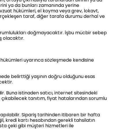
erini ya da bunları zamanında yerine
vzuat hükümleri, el koyma veya grev, lokavt,
gerçekleşen taraf, diğer tarafa durumu derhal ve
orumlulukları doğmayacaktır. İşbu mücbir sebep
 olacaktır.
ik hükümleri uyarınca sözleşmede kendisine
şmede belirttiği yaşının doğru olduğunu esas
ektir.
 Buna istinaden satıcı, internet sitesindeki
 çıkabilecek tanıtım, fiyat hatalarından sorumlu
ılabilir. Sipariş tarihinden itibaren bir hafta
ğil, kredi kartı hesabından gerekli tahsilatın
a çeki gibi müşteri hizmetleri ile