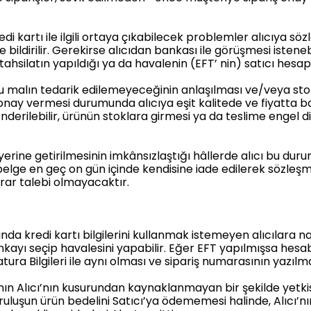
 kartı ile ilgili ortaya çıkabilecek problemler alıcıya sö
le bildirilir. Gerekirse alıcıdan bankası ile görüşmesi isteneb
 tahsilatın yapıldığı ya da havalenin (EFT’ nin) satıcı hesapl
su malın tedarik edilemeyeceğinin anlaşılması ve/veya sto
ip onay vermesi durumunda alıcıya eşit kalitede ve fiyatta b
nderilebilir, ürünün stoklara girmesi ya da teslime engel 
rine getirilmesinin imkânsızlaştığı hâllerde alıcı bu d
elge en geç on gün içinde kendisine iade edilerek sözleşme 
arar talebi olmayacaktır.
a kredi kartı bilgilerini kullanmak istemeyen alıcılara nak
kayı seçip havalesini yapabilir. Eğer EFT yapılmışsa hesa
ra Bilgileri ile aynı olması ve sipariş numarasının yazılma
ının Alıcı’nın kusurundan kaynaklanmayan bir şekilde yetkis
kuruluşun ürün bedelini Satıcı’ya ödememesi halinde, Alıcı’n