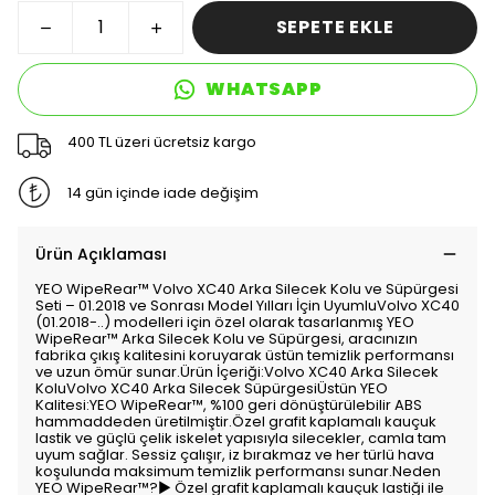
SEPETE EKLE
WHATSAPP
400 TL üzeri ücretsiz kargo
14 gün içinde iade değişim
Ürün Açıklaması
YEO WipeRear™️ Volvo XC40 Arka Silecek Kolu ve Süpürgesi
Seti – 01.2018 ve Sonrası Model Yılları İçin UyumluVolvo XC40
(01.2018-..) modelleri için özel olarak tasarlanmış YEO
WipeRear™️ Arka Silecek Kolu ve Süpürgesi, aracınızın
fabrika çıkış kalitesini koruyarak üstün temizlik performansı
ve uzun ömür sunar.Ürün İçeriği:Volvo XC40 Arka Silecek
KoluVolvo XC40 Arka Silecek SüpürgesiÜstün YEO
Kalitesi:YEO WipeRear™️, %100 geri dönüştürülebilir ABS
hammaddeden üretilmiştir.Özel grafit kaplamalı kauçuk
lastik ve güçlü çelik iskelet yapısıyla silecekler, camla tam
uyum sağlar. Sessiz çalışır, iz bırakmaz ve her türlü hava
koşulunda maksimum temizlik performansı sunar.Neden
YEO WipeRear™️?▶ Özel grafit kaplamalı kauçuk lastiği ile