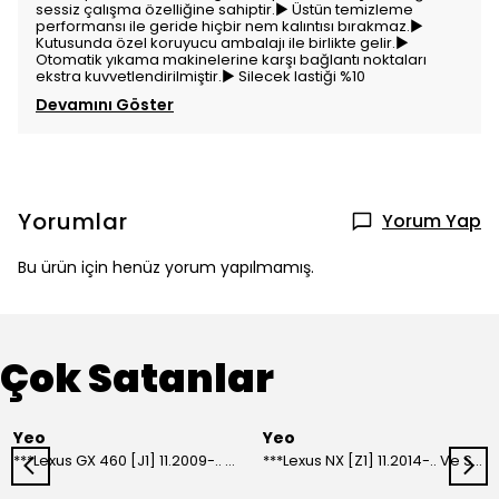
sessiz çalışma özelliğine sahiptir.▶ Üstün temizleme
performansı ile geride hiçbir nem kalıntısı bırakmaz.▶
Kutusunda özel koruyucu ambalajı ile birlikte gelir.▶
Otomatik yıkama makinelerine karşı bağlantı noktaları
ekstra kuvvetlendirilmiştir.▶ Silecek lastiği %10
Devamını Göster
Yorumlar
Yorum Yap
Bu ürün için henüz yorum yapılmamış.
Çok Satanlar
Yeo
Yeo
***Lexus GX 460 [J1] 11.2009-.. Ve Sonrası Model Yılları İçin Uyumlu Yeo Arka Silecek
***Lexus NX [Z1] 11.2014-.. Ve Sonrası Model Yılları İçin Uyumlu Yeo Arka Silecek