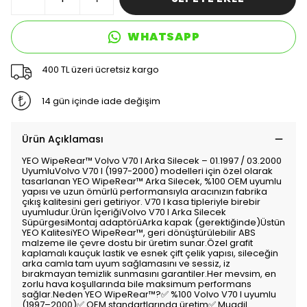
WHATSAPP
400 TL üzeri ücretsiz kargo
14 gün içinde iade değişim
Ürün Açıklaması
YEO WipeRear™️ Volvo V70 I Arka Silecek – 01.1997 / 03.2000
UyumluVolvo V70 I (1997-2000) modelleri için özel olarak
tasarlanan YEO WipeRear™️ Arka Silecek, %100 OEM uyumlu
yapısı ve uzun ömürlü performansıyla aracınızın fabrika
çıkış kalitesini geri getiriyor. V70 I kasa tipleriyle birebir
uyumludur.Ürün İçeriğiVolvo V70 I Arka Silecek
SüpürgesiMontaj adaptörüArka kapak (gerektiğinde)Üstün
YEO KalitesiYEO WipeRear™️, geri dönüştürülebilir ABS
malzeme ile çevre dostu bir üretim sunar.Özel grafit
kaplamalı kauçuk lastik ve esnek çift çelik yapısı, sileceğin
arka camla tam uyum sağlamasını ve sessiz, iz
bırakmayan temizlik sunmasını garantiler.Her mevsim, en
zorlu hava koşullarında bile maksimum performans
sağlar.Neden YEO WipeRear™️?✅ %100 Volvo V70 I uyumlu
(1997–2000)✅ OEM standartlarında üretim✅ Muadil