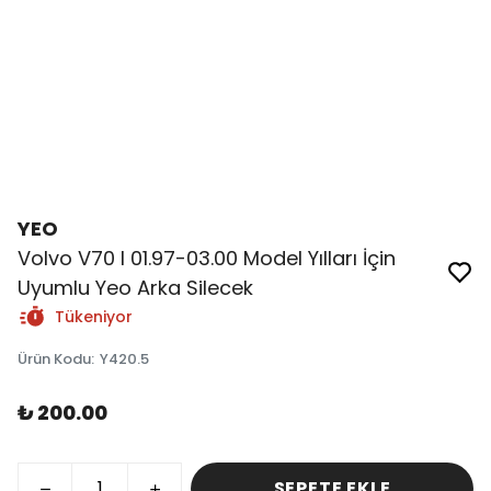
YEO
Volvo V70 I 01.97-03.00 Model Yılları İçin
Uyumlu Yeo Arka Silecek
Tükeniyor
Ürün Kodu
:
Y420.5
₺ 200.00
SEPETE EKLE