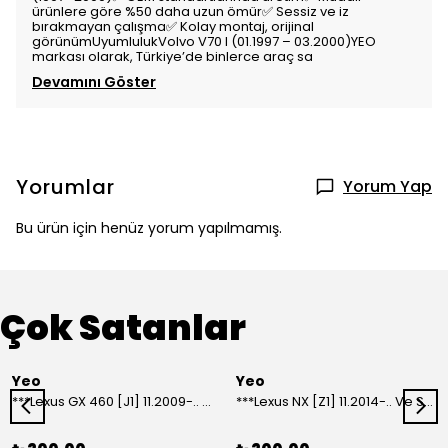
ürünlere göre %50 daha uzun ömür✅ Sessiz ve iz
bırakmayan çalışma✅ Kolay montaj, orijinal
görünümUyumlulukVolvo V70 I (01.1997 – 03.2000)YEO
markası olarak, Türkiye’de binlerce araç sa
Devamını Göster
Yorumlar
Yorum Yap
Bu ürün için henüz yorum yapılmamış.
Çok Satanlar
Yeo
Yeo
***Lexus GX 460 [J1] 11.2009-.. Ve Sonrası Model Yılları İçin Uyumlu Yeo Arka Silecek
***Lexus NX [Z1] 11.2014-.. Ve Sonrası Model Yılları İçin Uyumlu Yeo Arka Silecek