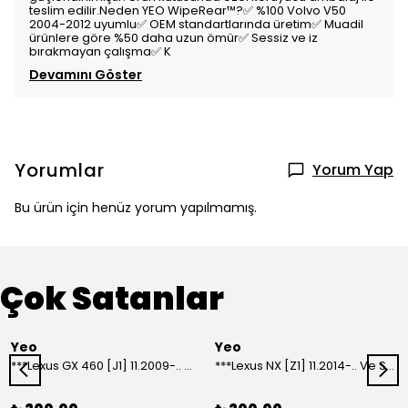
teslim edilir.Neden YEO WipeRear™️?✅ %100 Volvo V50
2004-2012 uyumlu✅ OEM standartlarında üretim✅ Muadil
ürünlere göre %50 daha uzun ömür✅ Sessiz ve iz
bırakmayan çalışma✅ K
Devamını Göster
Yorumlar
Yorum Yap
Bu ürün için henüz yorum yapılmamış.
Çok Satanlar
Yeo
Yeo
***Lexus GX 460 [J1] 11.2009-.. Ve Sonrası Model Yılları İçin Uyumlu Yeo Arka Silecek
***Lexus NX [Z1] 11.2014-.. Ve Sonrası Model Yılları İçin Uyumlu Yeo Arka Silecek