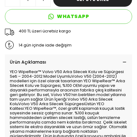
WHATSAPP
400 TL üzeri ücretsiz kargo
14 gün içinde iade değişim
Ürün Açıklaması
YEO WipeRear™️ Volvo V50 Arka Silecek Kolu ve Süpürgesi
Seti – 2004-2012 Model UyumluVolvo V50 (2004-2012)
modelleri için özel olarak tasarlanan YEO WipeRear™️ Arka
Silecek Kolu ve Süpürgesi, %100 OEM uyumlu yapısı ve
dayanıklı performansıyla aracınızın fabrika çıkış kalitesini
geri getiriyor. Bu set, Volvo V50’nin belirtilen model yıllarına
tam uyum sağlar.Ürün İçeriği:Volvo V50 Arka Silecek
KoluVolvo V50 Arka Silecek SüpürgesiÜstün YEO
Kalitesi:YEO WipeRear™️, özel grafit kaplamalı kauçuk lastik
sayesinde sessiz çalışma sunar. %100 kauçuk
hammaddeden üretilen silecek lastiği, üstün temizleme
performansıyla camda nem kalıntısı bırakmaz. Çelik iskelet
sistemi ile ekstra dayanıklılık ve uzun ömür sağlar. Otomatik
yıkama makinelerine karşı bağlantı noktaları
güçlendirilmiştir. Ürün kutusunda özel koruyucu ambalaj ile