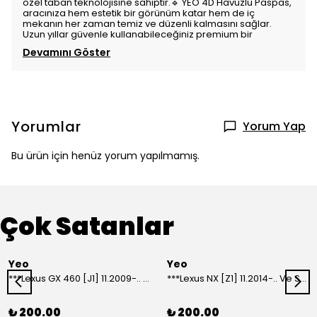
özel taban teknolojisine sahiptir.🔹 YEO 4D Havuzlu Paspas,
aracınıza hem estetik bir görünüm katar hem de iç
mekanın her zaman temiz ve düzenli kalmasını sağlar.
Uzun yıllar güvenle kullanabileceğiniz premium bir
Devamını Göster
Yorumlar
Yorum Yap
Bu ürün için henüz yorum yapılmamış.
Çok Satanlar
Yeo
Yeo
***Lexus GX 460 [J1] 11.2009-.. Ve Sonrası Model Yılları İçin Uyumlu Yeo Arka Silecek
***Lexus NX [Z1] 11.2014-.. Ve Sonrası Model Yılları İçin Uyumlu Yeo Arka Silecek
₺ 200.00
₺ 200.00