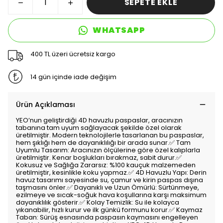
SEPETE EKLE
WHATSAPP
400 TL üzeri ücretsiz kargo
14 gün içinde iade değişim
Ürün Açıklaması
YEO’nun geliştirdiği 4D havuzlu paspaslar, aracınızın
tabanına tam uyum sağlayacak şekilde özel olarak
üretilmiştir. Modern teknolojilerle tasarlanan bu paspaslar,
hem şıklığı hem de dayanıklılığı bir arada sunar.✅ Tam
Uyumlu Tasarım: Aracınızın ölçülerine göre özel kalıplarla
üretilmiştir. Kenar boşlukları bırakmaz, sabit durur.✅
Kokusuz ve Sağlığa Zararsız: %100 kauçuk malzemeden
üretilmiştir, kesinlikle koku yapmaz.✅ 4D Havuzlu Yapı: Derin
havuz tasarımı sayesinde su, çamur ve kirin paspas dışına
taşmasını önler.✅ Dayanıklı ve Uzun Ömürlü: Sürtünmeye,
ezilmeye ve sıcak-soğuk hava koşullarına karşı maksimum
dayanıklılık gösterir.✅ Kolay Temizlik: Su ile kolayca
yıkanabilir, hızlı kurur ve ilk günkü formunu korur.✅ Kaymaz
Taban: Sürüş esnasında paspasın kaymasını engelleyen