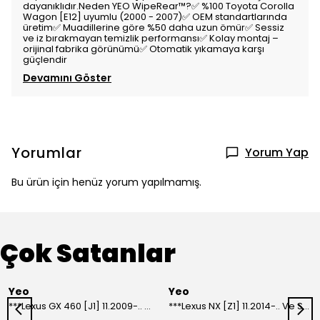
dayanıklıdır.Neden YEO WipeRear™?✅ %100 Toyota Corolla
Wagon [E12] uyumlu (2000 - 2007)✅ OEM standartlarında
üretim✅ Muadillerine göre %50 daha uzun ömür✅ Sessiz
ve iz bırakmayan temizlik performansı✅ Kolay montaj –
orijinal fabrika görünümü✅ Otomatik yıkamaya karşı
güçlendir
Devamını Göster
Yorumlar
Yorum Yap
Bu ürün için henüz yorum yapılmamış.
Çok Satanlar
Yeo
Yeo
***Lexus GX 460 [J1] 11.2009-.. Ve Sonrası Model Yılları İçin Uyumlu Yeo Arka Silecek
***Lexus NX [Z1] 11.2014-.. Ve Sonrası Model Yılları İçin Uyumlu Yeo Arka Silecek