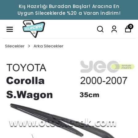
Kış Hazırlığı Buradan Başlar! Aracına En
Uygun Sileceklerde %20 a Varan İndirim!
0
Silecekler
Arka Silecekler