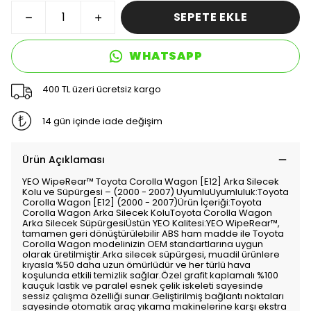
SEPETE EKLE
WHATSAPP
400 TL üzeri ücretsiz kargo
14 gün içinde iade değişim
Ürün Açıklaması
YEO WipeRear™ Toyota Corolla Wagon [E12] Arka Silecek
Kolu ve Süpürgesi – (2000 - 2007) UyumluUyumluluk:Toyota
Corolla Wagon [E12] (2000 - 2007)Ürün İçeriği:Toyota
Corolla Wagon Arka Silecek KoluToyota Corolla Wagon
Arka Silecek SüpürgesiÜstün YEO Kalitesi:YEO WipeRear™,
tamamen geri dönüştürülebilir ABS ham madde ile Toyota
Corolla Wagon modelinizin OEM standartlarına uygun
olarak üretilmiştir.Arka silecek süpürgesi, muadil ürünlere
kıyasla %50 daha uzun ömürlüdür ve her türlü hava
koşulunda etkili temizlik sağlar.Özel grafit kaplamalı %100
kauçuk lastik ve paralel esnek çelik iskeleti sayesinde
sessiz çalışma özelliği sunar.Geliştirilmiş bağlantı noktaları
sayesinde otomatik araç yıkama makinelerine karşı ekstra