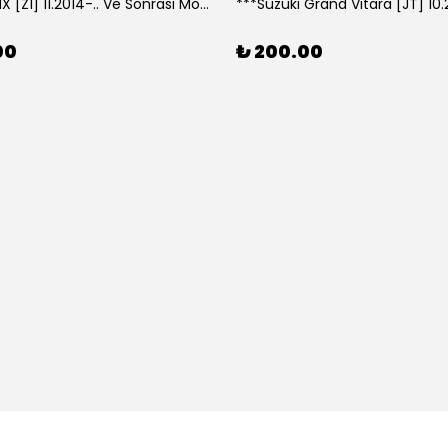
***Lexus NX [Z1] 11.2014-.. Ve Sonrası Model Yılları İçin Uyumlu Yeo Arka Silecek
00
₺ 200.00