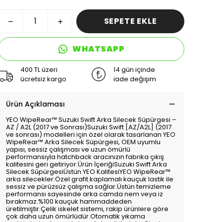
SEPETE EKLE
WHATSAPP
400 TL üzeri
14 gün içinde
ücretsiz kargo
iade değişim
Ürün Açıklaması
YEO WipeRear™️ Suzuki Swift Arka Silecek Süpürgesi –
AZ / A2L (2017 ve Sonrası)Suzuki Swift [AZ/A2L] (2017
ve sonrası) modelleri için özel olarak tasarlanan YEO
WipeRear™️ Arka Silecek Süpürgesi, OEM uyumlu
yapısı, sessiz çalışması ve uzun ömürlü
performansıyla hatchback aracınızın fabrika çıkış
kalitesini geri getiriyor.Ürün İçeriğiSuzuki Swift Arka
Silecek SüpürgesiÜstün YEO KalitesiYEO WipeRear™️
arka silecekler:Özel grafit kaplamalı kauçuk lastik ile
sessiz ve pürüzsüz çalışma sağlar.Üstün temizleme
performansı sayesinde arka camda nem veya iz
bırakmaz.%100 kauçuk hammaddeden
üretilmiştir.Çelik iskelet sistemi, rakip ürünlere göre
çok daha uzun ömürlüdür.Otomatik yıkama