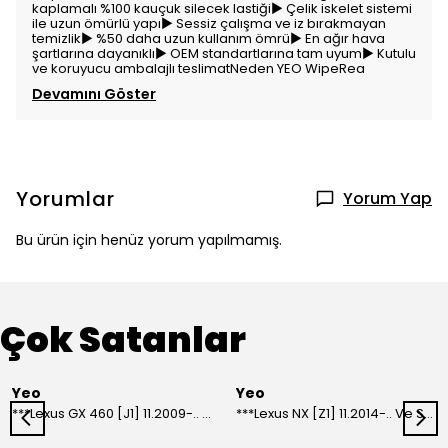
kaplamalı %100 kauçuk silecek lastiği▶ Çelik iskelet sistemi
ile uzun ömürlü yapı▶ Sessiz çalışma ve iz bırakmayan
temizlik▶ %50 daha uzun kullanım ömrü▶ En ağır hava
şartlarına dayanıklı▶ OEM standartlarına tam uyum▶ Kutulu
ve koruyucu ambalajlı teslimatNeden YEO WipeRea
Devamını Göster
Yorumlar
Yorum Yap
Bu ürün için henüz yorum yapılmamış.
Çok Satanlar
Yeo
Yeo
***Lexus GX 460 [J1] 11.2009-.. Ve Sonrası Model Yılları İçin Uyumlu Yeo Arka Silecek
***Lexus NX [Z1] 11.2014-.. Ve Sonrası Model Yılları İçin Uyumlu Yeo Arka Silecek