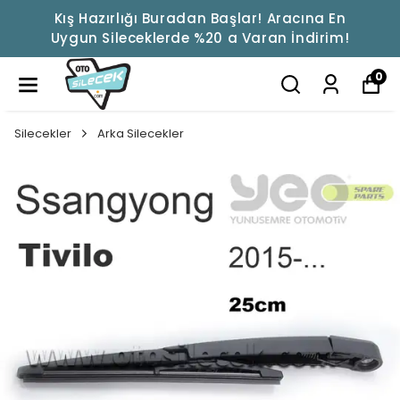
Kış Hazırlığı Buradan Başlar! Aracına En
Uygun Sileceklerde %20 a Varan İndirim!
0
Silecekler
Arka Silecekler