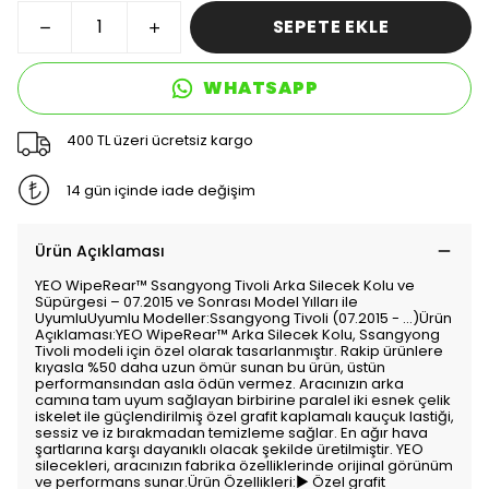
SEPETE EKLE
WHATSAPP
400 TL üzeri ücretsiz kargo
14 gün içinde iade değişim
Ürün Açıklaması
YEO WipeRear™ Ssangyong Tivoli Arka Silecek Kolu ve
Süpürgesi – 07.2015 ve Sonrası Model Yılları ile
UyumluUyumlu Modeller:Ssangyong Tivoli (07.2015 - ...)Ürün
Açıklaması:YEO WipeRear™ Arka Silecek Kolu, Ssangyong
Tivoli modeli için özel olarak tasarlanmıştır. Rakip ürünlere
kıyasla %50 daha uzun ömür sunan bu ürün, üstün
performansından asla ödün vermez. Aracınızın arka
camına tam uyum sağlayan birbirine paralel iki esnek çelik
iskelet ile güçlendirilmiş özel grafit kaplamalı kauçuk lastiği,
sessiz ve iz bırakmadan temizleme sağlar. En ağır hava
şartlarına karşı dayanıklı olacak şekilde üretilmiştir. YEO
silecekleri, aracınızın fabrika özelliklerinde orijinal görünüm
ve performans sunar.Ürün Özellikleri:▶ Özel grafit