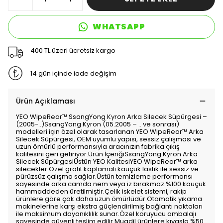
WHATSAPP
400 TL üzeri ücretsiz kargo
14 gün içinde iade değişim
Ürün Açıklaması
YEO WipeRear™️ SsangYong Kyron Arka Silecek Süpürgesi –
(2005-..)SsangYong Kyron (05.2005 – .. ve sonrası)
modelleri için özel olarak tasarlanan YEO WipeRear™️ Arka
Silecek Süpürgesi, OEM uyumlu yapısı, sessiz çalışması ve
uzun ömürlü performansıyla aracınızın fabrika çıkış
kalitesini geri getiriyor.Ürün İçeriğiSsangYong Kyron Arka
Silecek SüpürgesiÜstün YEO KalitesiYEO WipeRear™️ arka
silecekler:Özel grafit kaplamalı kauçuk lastik ile sessiz ve
pürüzsüz çalışma sağlar.Üstün temizleme performansı
sayesinde arka camda nem veya iz bırakmaz.%100 kauçuk
hammaddeden üretilmiştir.Çelik iskelet sistemi, rakip
ürünlere göre çok daha uzun ömürlüdür.Otomatik yıkama
makinelerine karşı ekstra güçlendirilmiş bağlantı noktaları
ile maksimum dayanıklılık sunar.Özel koruyucu ambalajı
sayesinde güvenli teslim edilir.Muadil ürünlere kıyasla %50