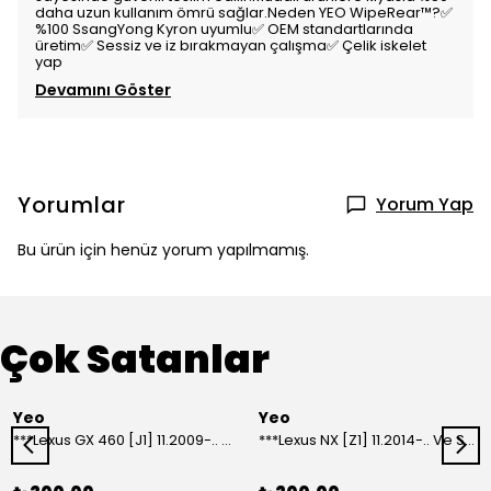
daha uzun kullanım ömrü sağlar.Neden YEO WipeRear™️?✅
%100 SsangYong Kyron uyumlu✅ OEM standartlarında
üretim✅ Sessiz ve iz bırakmayan çalışma✅ Çelik iskelet
yap
Devamını Göster
Yorumlar
Yorum Yap
Bu ürün için henüz yorum yapılmamış.
Çok Satanlar
Yeo
Yeo
***Lexus GX 460 [J1] 11.2009-.. Ve Sonrası Model Yılları İçin Uyumlu Yeo Arka Silecek
***Lexus NX [Z1] 11.2014-.. Ve Sonrası Model Yılları İçin Uyumlu Yeo Arka Silecek