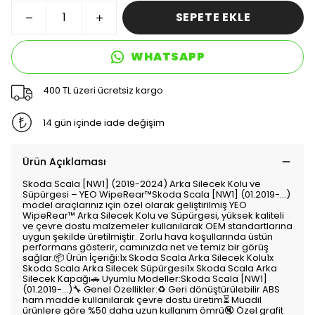
SEPETE EKLE
WHATSAPP
400 TL üzeri ücretsiz kargo
14 gün içinde iade değişim
Ürün Açıklaması
Skoda Scala [NW1] (2019-2024) Arka Silecek Kolu ve
Süpürgesi – YEO WipeRear™Skoda Scala [NW1] (01.2019-…)
model araçlarınız için özel olarak geliştirilmiş YEO
WipeRear™ Arka Silecek Kolu ve Süpürgesi, yüksek kaliteli
ve çevre dostu malzemeler kullanılarak OEM standartlarına
uygun şekilde üretilmiştir. Zorlu hava koşullarında üstün
performans gösterir, camınızda net ve temiz bir görüş
sağlar.📦 Ürün İçeriği:1x Skoda Scala Arka Silecek Kolu1x
Skoda Scala Arka Silecek Süpürgesi1x Skoda Scala Arka
Silecek Kapağı🚗 Uyumlu Modeller:Skoda Scala [NW1]
(01.2019-…)🔧 Genel Özellikler:♻️ Geri dönüştürülebilir ABS
ham madde kullanılarak çevre dostu üretim⏳ Muadil
ürünlere göre %50 daha uzun kullanım ömrü🔇 Özel grafit