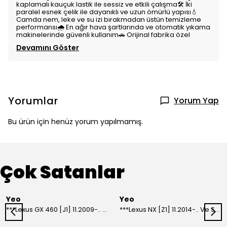
kaplamalı kauçuk lastik ile sessiz ve etkili çalışma🛠️ İki
paralel esnek çelik ile dayanıklı ve uzun ömürlü yapısı💧
Camda nem, leke ve su izi bırakmadan üstün temizleme
performansı🌧️ En ağır hava şartlarında ve otomatik yıkama
makinelerinde güvenli kullanım🚗 Orijinal fabrika özel
Devamını Göster
Yorumlar
Yorum Yap
Bu ürün için henüz yorum yapılmamış.
Çok Satanlar
Yeo
Yeo
***Lexus GX 460 [J1] 11.2009-.. Ve Sonrası Model Yılları İçin Uyumlu Yeo Arka Silecek
***Lexus NX [Z1] 11.2014-.. Ve Sonrası Model Yılları İçin Uyumlu Yeo Arka Silecek