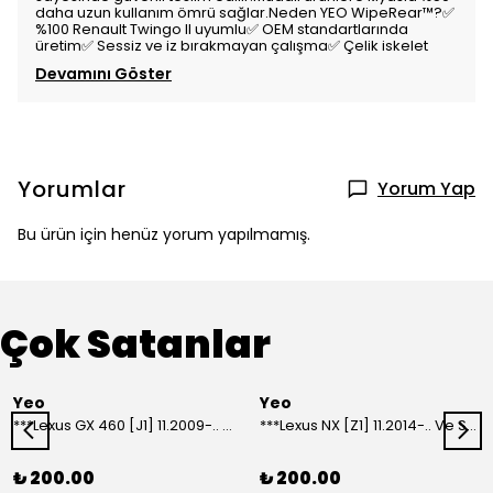
daha uzun kullanım ömrü sağlar.Neden YEO WipeRear™️?✅
%100 Renault Twingo II uyumlu✅ OEM standartlarında
üretim✅ Sessiz ve iz bırakmayan çalışma✅ Çelik iskelet
Devamını Göster
Yorumlar
Yorum Yap
Bu ürün için henüz yorum yapılmamış.
Çok Satanlar
Yeo
Yeo
***Lexus GX 460 [J1] 11.2009-.. Ve Sonrası Model Yılları İçin Uyumlu Yeo Arka Silecek
***Lexus NX [Z1] 11.2014-.. Ve Sonrası Model Yılları İçin Uyumlu Yeo Arka Silecek
₺ 200.00
₺ 200.00