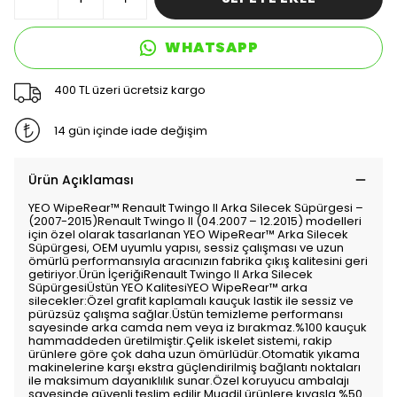
WHATSAPP
400 TL üzeri ücretsiz kargo
14 gün içinde iade değişim
Ürün Açıklaması
YEO WipeRear™️ Renault Twingo II Arka Silecek Süpürgesi –
(2007-2015)Renault Twingo II (04.2007 – 12.2015) modelleri
için özel olarak tasarlanan YEO WipeRear™️ Arka Silecek
Süpürgesi, OEM uyumlu yapısı, sessiz çalışması ve uzun
ömürlü performansıyla aracınızın fabrika çıkış kalitesini geri
getiriyor.Ürün İçeriğiRenault Twingo II Arka Silecek
SüpürgesiÜstün YEO KalitesiYEO WipeRear™️ arka
silecekler:Özel grafit kaplamalı kauçuk lastik ile sessiz ve
pürüzsüz çalışma sağlar.Üstün temizleme performansı
sayesinde arka camda nem veya iz bırakmaz.%100 kauçuk
hammaddeden üretilmiştir.Çelik iskelet sistemi, rakip
ürünlere göre çok daha uzun ömürlüdür.Otomatik yıkama
makinelerine karşı ekstra güçlendirilmiş bağlantı noktaları
ile maksimum dayanıklılık sunar.Özel koruyucu ambalajı
sayesinde güvenli teslim edilir.Muadil ürünlere kıyasla %50