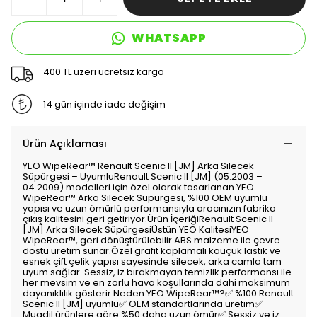
WHATSAPP
400 TL üzeri ücretsiz kargo
14 gün içinde iade değişim
Ürün Açıklaması
YEO WipeRear™️ Renault Scenic II [JM] Arka Silecek
Süpürgesi – UyumluRenault Scenic II [JM] (05.2003 –
04.2009) modelleri için özel olarak tasarlanan YEO
WipeRear™️ Arka Silecek Süpürgesi, %100 OEM uyumlu
yapısı ve uzun ömürlü performansıyla aracınızın fabrika
çıkış kalitesini geri getiriyor.Ürün İçeriğiRenault Scenic II
[JM] Arka Silecek SüpürgesiÜstün YEO KalitesiYEO
WipeRear™️, geri dönüştürülebilir ABS malzeme ile çevre
dostu üretim sunar.Özel grafit kaplamalı kauçuk lastik ve
esnek çift çelik yapısı sayesinde silecek, arka camla tam
uyum sağlar. Sessiz, iz bırakmayan temizlik performansı ile
her mevsim ve en zorlu hava koşullarında dahi maksimum
dayanıklılık gösterir.Neden YEO WipeRear™️?✅ %100 Renault
Scenic II [JM] uyumlu✅ OEM standartlarında üretim✅
Muadil ürünlere göre %50 daha uzun ömür✅ Sessiz ve iz