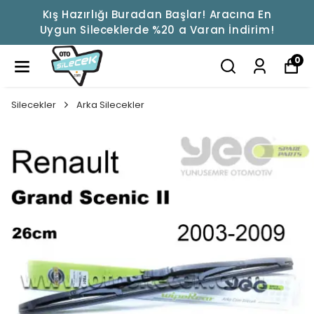
Kış Hazırlığı Buradan Başlar! Aracına En
Uygun Sileceklerde %20 a Varan İndirim!
0
Silecekler
Arka Silecekler