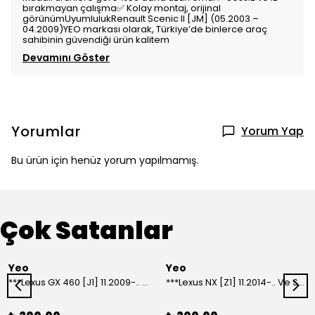
bırakmayan çalışma✅ Kolay montaj, orijinal
görünümUyumlulukRenault Scenic II [JM] (05.2003 –
04.2009)YEO markası olarak, Türkiye’de binlerce araç
sahibinin güvendiği ürün kalitem
Devamını Göster
Yorumlar
Yorum Yap
Bu ürün için henüz yorum yapılmamış.
Çok Satanlar
Yeo
Yeo
***Lexus GX 460 [J1] 11.2009-.. Ve Sonrası Model Yılları İçin Uyumlu Yeo Arka Silecek
***Lexus NX [Z1] 11.2014-.. Ve Sonrası Model Yılları İçin Uyumlu Yeo Arka Silecek