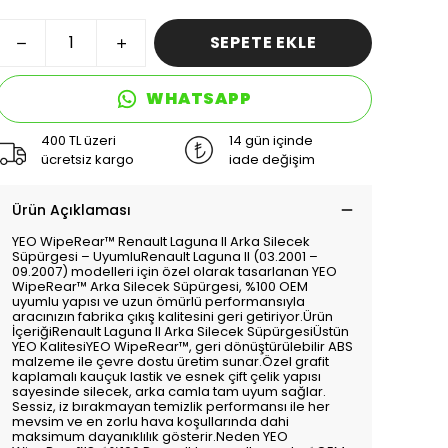
SEPETE EKLE
WHATSAPP
400 TL üzeri
14 gün içinde
ücretsiz kargo
iade değişim
Ürün Açıklaması
YEO WipeRear™️ Renault Laguna II Arka Silecek
Süpürgesi – UyumluRenault Laguna II (03.2001 –
09.2007) modelleri için özel olarak tasarlanan YEO
WipeRear™️ Arka Silecek Süpürgesi, %100 OEM
uyumlu yapısı ve uzun ömürlü performansıyla
aracınızın fabrika çıkış kalitesini geri getiriyor.Ürün
İçeriğiRenault Laguna II Arka Silecek SüpürgesiÜstün
YEO KalitesiYEO WipeRear™️, geri dönüştürülebilir ABS
malzeme ile çevre dostu üretim sunar.Özel grafit
kaplamalı kauçuk lastik ve esnek çift çelik yapısı
sayesinde silecek, arka camla tam uyum sağlar.
Sessiz, iz bırakmayan temizlik performansı ile her
mevsim ve en zorlu hava koşullarında dahi
maksimum dayanıklılık gösterir.Neden YEO