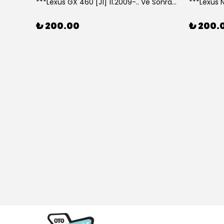
***Lexus GX 460 [J1] 11.2009-.. Ve Sonrası Model Yılları İçin Uyumlu Yeo Arka Silecek
₺ 200.00
₺ 200.
307 CC (04/05>12/08) Model Yılları İçin Uyumlu Yeo Ön Silecek Takım