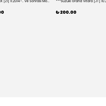
***Lexus NX [Z1] 11.2014-.. Ve Sonrası Model Yılları İçin Uyumlu Yeo Arka Silecek
00
₺ 200.00