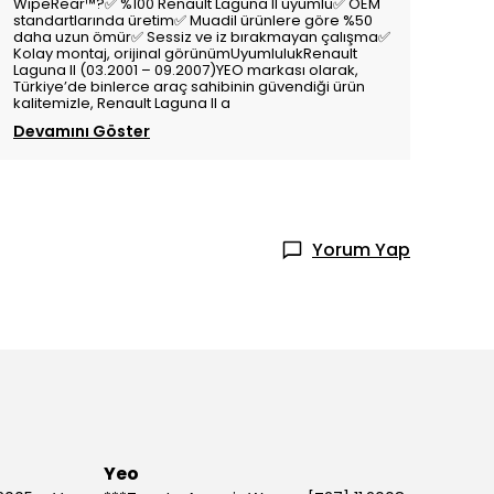
WipeRear™️?✅ %100 Renault Laguna II uyumlu✅ OEM
standartlarında üretim✅ Muadil ürünlere göre %50
daha uzun ömür✅ Sessiz ve iz bırakmayan çalışma✅
Kolay montaj, orijinal görünümUyumlulukRenault
Laguna II (03.2001 – 09.2007)YEO markası olarak,
Türkiye’de binlerce araç sahibinin güvendiği ürün
kalitemizle, Renault Laguna II a
Devamını Göster
Yorum Yap
Yeo