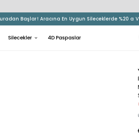
 Buradan Başlar! Aracına En Uygun Sileceklerde %20 a 
Silecekler
4D Paspaslar