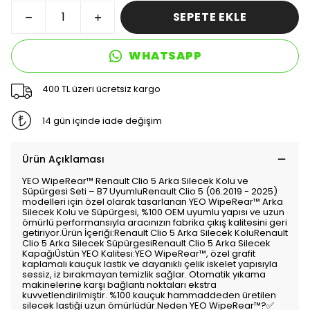
SEPETE EKLE
WHATSAPP
400 TL üzeri ücretsiz kargo
14 gün içinde iade değişim
Ürün Açıklaması
YEO WipeRear™️ Renault Clio 5 Arka Silecek Kolu ve
Süpürgesi Seti – B7 UyumluRenault Clio 5 (06.2019 - 2025)
modelleri için özel olarak tasarlanan YEO WipeRear™️ Arka
Silecek Kolu ve Süpürgesi, %100 OEM uyumlu yapısı ve uzun
ömürlü performansıyla aracınızın fabrika çıkış kalitesini geri
getiriyor.Ürün İçeriği:Renault Clio 5 Arka Silecek KoluRenault
Clio 5 Arka Silecek SüpürgesiRenault Clio 5 Arka Silecek
KapağıÜstün YEO Kalitesi:YEO WipeRear™️, özel grafit
kaplamalı kauçuk lastik ve dayanıklı çelik iskelet yapısıyla
sessiz, iz bırakmayan temizlik sağlar. Otomatik yıkama
makinelerine karşı bağlantı noktaları ekstra
kuvvetlendirilmiştir. %100 kauçuk hammaddeden üretilen
silecek lastiği uzun ömürlüdür.Neden YEO WipeRear™️?✅