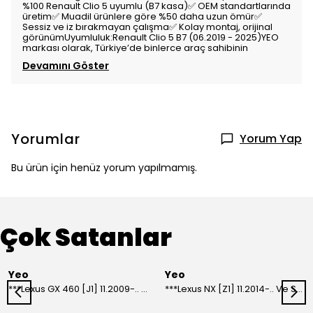
%100 Renault Clio 5 uyumlu (B7 kasa)✅ OEM standartlarında
üretim✅ Muadil ürünlere göre %50 daha uzun ömür✅
Sessiz ve iz bırakmayan çalışma✅ Kolay montaj, orijinal
görünümUyumluluk:Renault Clio 5 B7 (06.2019 - 2025)YEO
markası olarak, Türkiye’de binlerce araç sahibinin
Devamını Göster
Yorumlar
Yorum Yap
Bu ürün için henüz yorum yapılmamış.
Çok Satanlar
Yeo
Yeo
***Lexus GX 460 [J1] 11.2009-.. Ve Sonrası Model Yılları İçin Uyumlu Yeo Arka Silecek
***Lexus NX [Z1] 11.2014-.. Ve Sonrası Model Yılları İçin Uyumlu Yeo Arka Silecek