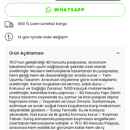
WHATSAPP
400 TL üzeri ücretsiz kargo
14 gün içinde iade değişim
Ürün Açıklaması
YEO’nun geliştirdiği 4D havuzlu paspaslar, aracınızın
tabanına tam uyum sağlayacak şekilde özel olarak
üretilmiştir. Modern teknolojilerle tasarlanan bu paspaslar,
hem şıklığı hem de dayanıklılığı bir arada sunar.✅ Tam
Uyumlu Tasarım: Aracınızın ölçülerine göre özel kalıplarla
üretilmiştir. Kenar boşlukları bırakmaz, sabit durur.✅
Kokusuz ve Sağlığa Zararsız: %100 kauçuk malzemeden
üretilmiştir, kesinlikle koku yapmaz.✅ 4D Havuzlu Yapı: Derin
havuz tasarımı sayesinde su, çamur ve kirin paspas dışına
taşmasını önler.✅ Dayanıklı ve Uzun Ömürlü: Sürtünmeye,
ezilmeye ve sıcak-soğuk hava koşullarına karşı maksimum
dayanıklılık gösterir.✅ Kolay Temizlik: Su ile kolayca
yıkanabilir, hızlı kurur ve ilk günkü formunu korur.✅ Kaymaz
Taban: Sürüş esnasında paspasın kaymasını engelleyen
özel taban teknolojisine sahiptir.🔹 YEO 4D Havuzlu Paspas,
aracınıza hem estetik bir görünüm katar hem de iç