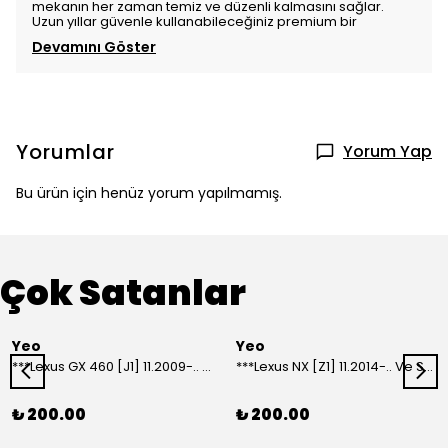
mekanın her zaman temiz ve düzenli kalmasını sağlar.
Uzun yıllar güvenle kullanabileceğiniz premium bir
Devamını Göster
Yorumlar
Yorum Yap
Bu ürün için henüz yorum yapılmamış.
Çok Satanlar
Yeo
Yeo
***Lexus GX 460 [J1] 11.2009-.. Ve Sonrası Model Yılları İçin Uyumlu Yeo Arka Silecek
***Lexus NX [Z1] 11.2014-.. Ve Sonrası Model Yılları İçin Uyumlu Yeo Arka Silecek
₺ 200.00
₺ 200.00