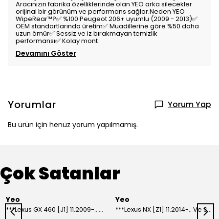
Aracınızın fabrika özelliklerinde olan YEO arka silecekler
orijinal bir görünüm ve performans sağlar.Neden YEO
WipeRear™?✅ %100 Peugeot 206+ uyumlu (2009 - 2013)✅
OEM standartlarında üretim✅ Muadillerine göre %50 daha
uzun ömür✅ Sessiz ve iz bırakmayan temizlik
performansı✅ Kolay mont
Devamını Göster
Yorumlar
Yorum Yap
Bu ürün için henüz yorum yapılmamış.
Çok Satanlar
Yeo
Yeo
***Lexus GX 460 [J1] 11.2009-.. Ve Sonrası Model Yılları İçin Uyumlu Yeo Arka Silecek
***Lexus NX [Z1] 11.2014-.. Ve Sonrası Model Yılları İçin Uyumlu Yeo Arka Silecek