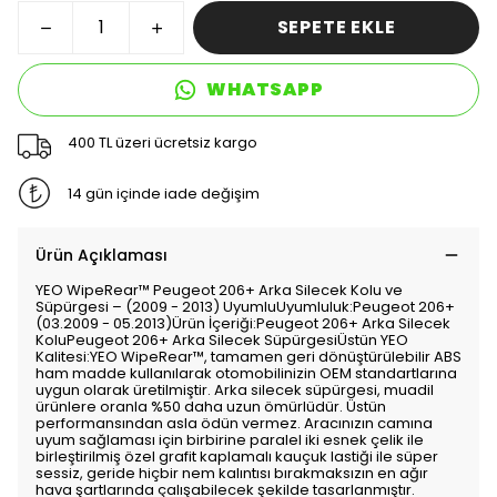
SEPETE EKLE
WHATSAPP
400 TL üzeri ücretsiz kargo
14 gün içinde iade değişim
Ürün Açıklaması
YEO WipeRear™ Peugeot 206+ Arka Silecek Kolu ve
Süpürgesi – (2009 - 2013) UyumluUyumluluk:Peugeot 206+
(03.2009 - 05.2013)Ürün İçeriği:Peugeot 206+ Arka Silecek
KoluPeugeot 206+ Arka Silecek SüpürgesiÜstün YEO
Kalitesi:YEO WipeRear™, tamamen geri dönüştürülebilir ABS
ham madde kullanılarak otomobilinizin OEM standartlarına
uygun olarak üretilmiştir. Arka silecek süpürgesi, muadil
ürünlere oranla %50 daha uzun ömürlüdür. Üstün
performansından asla ödün vermez. Aracınızın camına
uyum sağlaması için birbirine paralel iki esnek çelik ile
birleştirilmiş özel grafit kaplamalı kauçuk lastiği ile süper
sessiz, geride hiçbir nem kalıntısı bırakmaksızın en ağır
hava şartlarında çalışabilecek şekilde tasarlanmıştır.