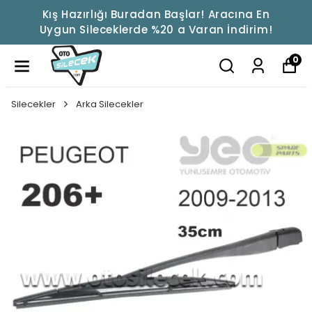
Kış Hazırlığı Buradan Başlar! Aracına En
Uygun Sileceklerde %20 a Varan İndirim!
0
Silecekler
Arka Silecekler