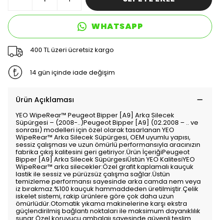
WHATSAPP
400 TL üzeri ücretsiz kargo
14 gün içinde iade değişim
Ürün Açıklaması
YEO WipeRear™️ Peugeot Bipper [A9] Arka Silecek
Süpürgesi – (2008-..)Peugeot Bipper [A9] (02.2008 – .. ve
sonrası) modelleri için özel olarak tasarlanan YEO
WipeRear™️ Arka Silecek Süpürgesi, OEM uyumlu yapısı,
sessiz çalışması ve uzun ömürlü performansıyla aracınızın
fabrika çıkış kalitesini geri getiriyor.Ürün İçeriğiPeugeot
Bipper [A9] Arka Silecek SüpürgesiÜstün YEO KalitesiYEO
WipeRear™️ arka silecekler:Özel grafit kaplamalı kauçuk
lastik ile sessiz ve pürüzsüz çalışma sağlar.Üstün
temizleme performansı sayesinde arka camda nem veya
iz bırakmaz.%100 kauçuk hammaddeden üretilmiştir.Çelik
iskelet sistemi, rakip ürünlere göre çok daha uzun
ömürlüdür.Otomatik yıkama makinelerine karşı ekstra
güçlendirilmiş bağlantı noktaları ile maksimum dayanıklılık
sunar.Özel koruyucu ambalajı sayesinde güvenli teslim