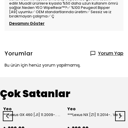
edilir.Muadil ürünlere kıyasla %50 daha uzun kullanım ömrü
sağlar.Neden YEO WipeRear™️?✅ %100 Peugeot Bipper
[A9] uyumlu✅ OEM standartlarında üretim✅ Sessiz ve iz
bırakmayan çalışma✅ Ç
Devamını Göster
Yorumlar
Yorum Yap
Bu ürün için henüz yorum yapılmamış.
Çok Satanlar
Yeo
Yeo
***Lexus GX 460 [J1] 11.2009-.. Ve Sonrası Model Yılları İçin Uyumlu Yeo Arka Silecek
***Lexus NX [Z1] 11.2014-.. Ve Sonrası Model Yılları İçin Uyumlu Yeo Arka Silecek