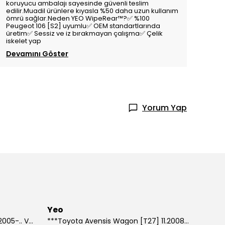
koruyucu ambalajı sayesinde güvenli teslim
edilir.Muadil ürünlere kıyasla %50 daha uzun kullanım
ömrü sağlar.Neden YEO WipeRear™️?✅ %100
Peugeot 106 [S2] uyumlu✅ OEM standartlarında
üretim✅ Sessiz ve iz bırakmayan çalışma✅ Çelik
iskelet yap
Devamını Göster
Yorum Yap
Yeo
***Suzuki Grand Vitara [JT] 10.2005-.. Ve Sonrası Model Yılları İçin Uyumlu Yeo Arka Silecek
***Toyota Avensis Wagon [T27] 11.2008-.. Ve Sonrası Model Yılları İçin Uyumlu Yeo Arka Silecek