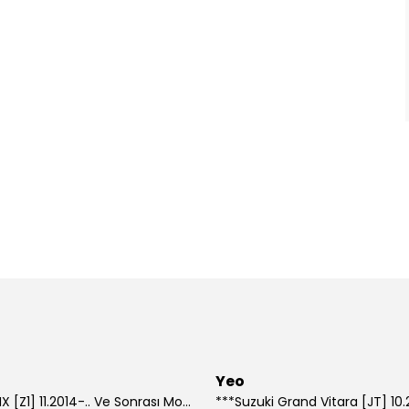
Yeo
***Lexus NX [Z1] 11.2014-.. Ve Sonrası Model Yılları İçin Uyumlu Yeo Arka Silecek