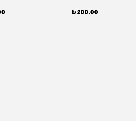
00
₺ 200.00