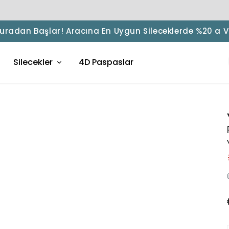
 Buradan Başlar! Aracına En Uygun Sileceklerde %20 a 
Silecekler
4D Paspaslar