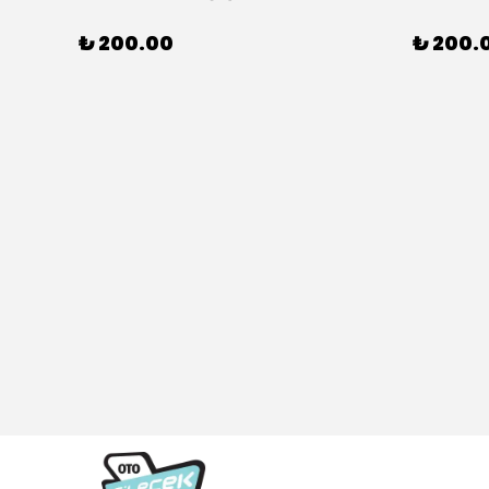
₺ 200.00
₺ 200.
307 CC (04/05>12/08) Model Yılları İçin Uyumlu Yeo Ön Silecek Takım