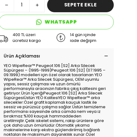
SEPETE EKLE
WHATSAPP
400 TL üzeri
14 gün içinde
ücretsiz kargo
iade değişim
Ürün Açıklaması
YEO WipeRear™️ Peugeot 106 [S2] Arka Silecek
Süpürgesi – (1995-1999)Peugeot 106 [S2] (07.1995 –
09.1999) modelleri için özel olarak tasarlanan YEO
WipeRear™️ Arka Silecek Süpürgesi, OEM uyumlu
yapısı, sessiz çalışması ve uzun ömürlü
performansıyla aracınızın fabrika çıkış kalitesini geri
getiriyor.Ürün İçeriğiPeugeot 106 [S2] Arka Silecek
SüpürgesiÜstün YEO KalitesiYEO WipeRear™️ arka
silecekler:Özel grafit kaplamalı kauçuk lastik ile
sessiz ve pürüzsüz çalışma sağlar.Üstün temizleme
performansı sayesinde arka camda nem veya iz
bırakmaz.%100 kauçuk hammaddeden
üretilmiştir.Çelik iskelet sistemi, rakip ürünlere göre
çok daha uzun ömürlüdür.Otomatik yıkama
makinelerine karşı ekstra güçlendirilmiş bağlantı
noktaları ile maksimum dayanıklılık sunar.Özel