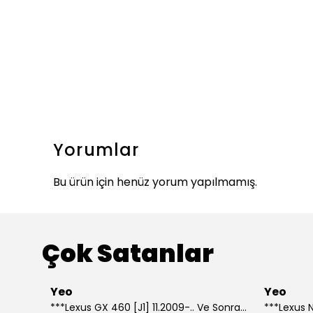
Yorumlar
Bu ürün için henüz yorum yapılmamış.
Çok Satanlar
Yeo
Yeo
***Lexus GX 460 [J1] 11.2009-.. Ve Sonrası Model Yılları İçin Uyumlu Yeo Arka Silecek