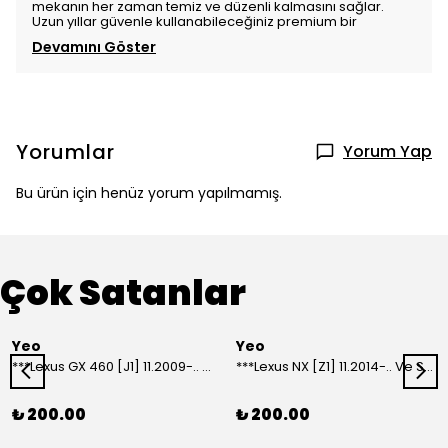
mekanın her zaman temiz ve düzenli kalmasını sağlar.
Uzun yıllar güvenle kullanabileceğiniz premium bir
Devamını Göster
Yorumlar
Yorum Yap
Bu ürün için henüz yorum yapılmamış.
Çok Satanlar
Yeo
Yeo
***Lexus GX 460 [J1] 11.2009-.. Ve Sonrası Model Yılları İçin Uyumlu Yeo Arka Silecek
***Lexus NX [Z1] 11.2014-.. Ve Sonrası Model Yılları İçin Uyumlu Yeo Arka Silecek
₺ 200.00
₺ 200.00