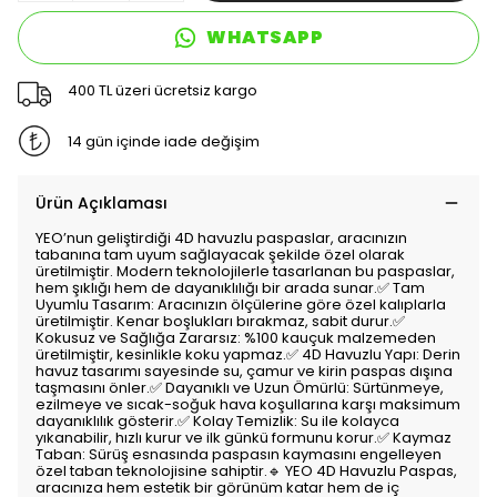
WHATSAPP
400 TL üzeri ücretsiz kargo
14 gün içinde iade değişim
Ürün Açıklaması
YEO’nun geliştirdiği 4D havuzlu paspaslar, aracınızın
tabanına tam uyum sağlayacak şekilde özel olarak
üretilmiştir. Modern teknolojilerle tasarlanan bu paspaslar,
hem şıklığı hem de dayanıklılığı bir arada sunar.✅ Tam
Uyumlu Tasarım: Aracınızın ölçülerine göre özel kalıplarla
üretilmiştir. Kenar boşlukları bırakmaz, sabit durur.✅
Kokusuz ve Sağlığa Zararsız: %100 kauçuk malzemeden
üretilmiştir, kesinlikle koku yapmaz.✅ 4D Havuzlu Yapı: Derin
havuz tasarımı sayesinde su, çamur ve kirin paspas dışına
taşmasını önler.✅ Dayanıklı ve Uzun Ömürlü: Sürtünmeye,
ezilmeye ve sıcak-soğuk hava koşullarına karşı maksimum
dayanıklılık gösterir.✅ Kolay Temizlik: Su ile kolayca
yıkanabilir, hızlı kurur ve ilk günkü formunu korur.✅ Kaymaz
Taban: Sürüş esnasında paspasın kaymasını engelleyen
özel taban teknolojisine sahiptir.🔹 YEO 4D Havuzlu Paspas,
aracınıza hem estetik bir görünüm katar hem de iç