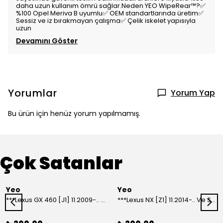
daha uzun kullanım ömrü sağlar.Neden YEO WipeRear™️?✅
%100 Opel Meriva B uyumlu✅ OEM standartlarında üretim✅
Sessiz ve iz bırakmayan çalışma✅ Çelik iskelet yapısıyla
uzun
Devamını Göster
Yorumlar
Yorum Yap
Bu ürün için henüz yorum yapılmamış.
Çok Satanlar
Yeo
Yeo
***Lexus GX 460 [J1] 11.2009-.. Ve Sonrası Model Yılları İçin Uyumlu Yeo Arka Silecek
***Lexus NX [Z1] 11.2014-.. Ve Sonrası Model Yılları İçin Uyumlu Yeo Arka Silecek