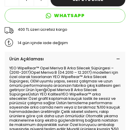
WHATSAPP
400 TL üzeri ücretsiz kargo
14 gün içinde iade değişim
Ürün Açıklaması
YEO WipeRear™️ Opel Meriva B Arka Silecek Süpürgesi –
(2010-2017)Opel Meriva B (04.2010 – 12.2017) modelleri için
özel olarak tasarlanan YEO WipeRear™️ Arka Silecek
Süpürgesi, OEM uyumlu yapısı, sessiz çalışması ve uzun
ömürlü performansıyla aracınızın fabrika çıkış kalitesini geri
getiriyor.Ürün İçeriğiOpel Meriva B Arka Silecek
SüpürgesiÜstün YEO KalitesiYEO WipeRear™️ arka
silecekler:Özel grafit kaplamalı kauçuk lastik ile sessiz ve
pürüzsüz çalışma sağlar.Üstün temizleme performansı
sayesinde arka camda nem veya iz bırakmaz.%100 kauçuk
hammaddeden üretilmiştir.Çelik iskelet sistemi, rakip
ürünlere göre çok daha uzun ömürlüdür.Otomatik yıkama
makinelerine karşı ekstra güçlendirilmiş bağlantı noktaları
ile maksimum dayanıklılık sunar.Özel koruyucu ambalajı
sayesinde güvenli teslim edilir.Muadil ürünlere kıyasla %50