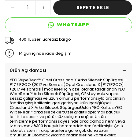
SEPETE EKLE
WHATSAPP
400 TL üzeri ücretsiz kargo
14 gün içinde iade değişim
Ürün Açıklaması
YEO WipeRear™️ Opel Crossland X Arka Silecek Süpürgesi –
P17 / P2QO (2017 ve Sonrası)Opel Crossland X [P17/P2QO]
(2017 ve sonrası) modelleri için özel olarak tasarlanan YEO
WipeRear™️ Arka Silecek Süpürgesi, OEM uyumlu yapısı,
sessiz çalışması ve uzun ömürlü performansıyla aracınızın
fabrika çıkış kalitesini geri getiriyor.Ürün İçeriğiOpel
Crossland X Arka Silecek SüpürgesiÜstün YEO KalitesiYEO
WipeRear™️ arka silecekler:Özel grafit kaplamalı kauçuk
lastik ile sessiz ve pürüzsüz çalışma sağlar.Üstün
temizleme performansı sayesinde arka camda nem veya
iz bırakmaz.%100 kauçuk hammaddeden üretilmiştir.Çelik
iskelet sistemi, rakip ürünlere göre çok daha uzun
ömürlüdür.Otomatik yıkama makinelerine karşı ekstra