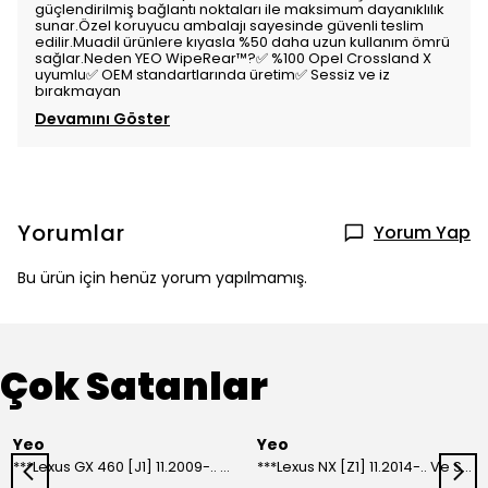
güçlendirilmiş bağlantı noktaları ile maksimum dayanıklılık
sunar.Özel koruyucu ambalajı sayesinde güvenli teslim
edilir.Muadil ürünlere kıyasla %50 daha uzun kullanım ömrü
sağlar.Neden YEO WipeRear™️?✅ %100 Opel Crossland X
uyumlu✅ OEM standartlarında üretim✅ Sessiz ve iz
bırakmayan
Devamını Göster
Yorumlar
Yorum Yap
Bu ürün için henüz yorum yapılmamış.
Çok Satanlar
Yeo
Yeo
***Lexus GX 460 [J1] 11.2009-.. Ve Sonrası Model Yılları İçin Uyumlu Yeo Arka Silecek
***Lexus NX [Z1] 11.2014-.. Ve Sonrası Model Yılları İçin Uyumlu Yeo Arka Silecek