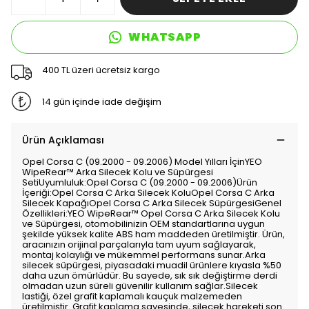
WHATSAPP
400 TL üzeri ücretsiz kargo
14 gün içinde iade değişim
Ürün Açıklaması
Opel Corsa C (09.2000 - 09.2006) Model Yılları İçinYEO
WipeRear™ Arka Silecek Kolu ve Süpürgesi
SetiUyumluluk:Opel Corsa C (09.2000 - 09.2006)Ürün
İçeriği:Opel Corsa C Arka Silecek KoluOpel Corsa C Arka
Silecek KapağıOpel Corsa C Arka Silecek SüpürgesiGenel
Özellikleri:YEO WipeRear™ Opel Corsa C Arka Silecek Kolu
ve Süpürgesi, otomobilinizin OEM standartlarına uygun
şekilde yüksek kalite ABS ham maddeden üretilmiştir. Ürün,
aracınızın orijinal parçalarıyla tam uyum sağlayarak,
montaj kolaylığı ve mükemmel performans sunar.Arka
silecek süpürgesi, piyasadaki muadil ürünlere kıyasla %50
daha uzun ömürlüdür. Bu sayede, sık sık değiştirme derdi
olmadan uzun süreli güvenilir kullanım sağlar.Silecek
lastiği, özel grafit kaplamalı kauçuk malzemeden
üretilmiştir. Grafit kaplama sayesinde, silecek hareketi son