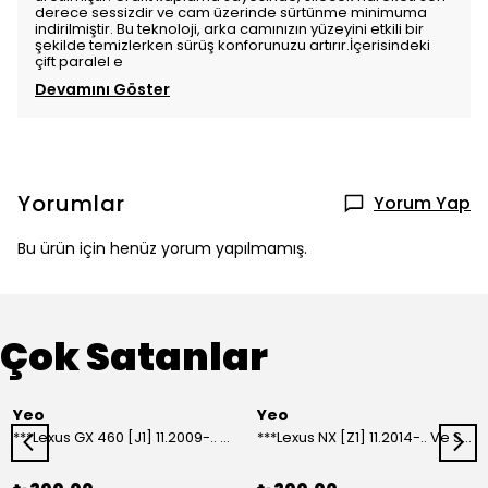
derece sessizdir ve cam üzerinde sürtünme minimuma
indirilmiştir. Bu teknoloji, arka camınızın yüzeyini etkili bir
şekilde temizlerken sürüş konforunuzu artırır.İçerisindeki
çift paralel e
Devamını Göster
Yorumlar
Yorum Yap
Bu ürün için henüz yorum yapılmamış.
Çok Satanlar
Yeo
Yeo
***Lexus GX 460 [J1] 11.2009-.. Ve Sonrası Model Yılları İçin Uyumlu Yeo Arka Silecek
***Lexus NX [Z1] 11.2014-.. Ve Sonrası Model Yılları İçin Uyumlu Yeo Arka Silecek