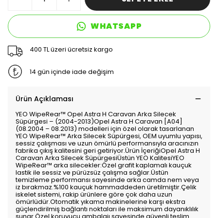
WHATSAPP
400 TL üzeri ücretsiz kargo
14 gün içinde iade değişim
Ürün Açıklaması
YEO WipeRear™️ Opel Astra H Caravan Arka Silecek
Süpürgesi – (2004-2013)Opel Astra H Caravan [A04]
(08.2004 – 08.2013) modelleri için özel olarak tasarlanan
YEO WipeRear™️ Arka Silecek Süpürgesi, OEM uyumlu yapısı,
sessiz çalışması ve uzun ömürlü performansıyla aracınızın
fabrika çıkış kalitesini geri getiriyor.Ürün İçeriğiOpel Astra H
Caravan Arka Silecek SüpürgesiÜstün YEO KalitesiYEO
WipeRear™️ arka silecekler:Özel grafit kaplamalı kauçuk
lastik ile sessiz ve pürüzsüz çalışma sağlar.Üstün
temizleme performansı sayesinde arka camda nem veya
iz bırakmaz.%100 kauçuk hammaddeden üretilmiştir.Çelik
iskelet sistemi, rakip ürünlere göre çok daha uzun
ömürlüdür.Otomatik yıkama makinelerine karşı ekstra
güçlendirilmiş bağlantı noktaları ile maksimum dayanıklılık
sunar.Özel koruyucu ambalajı sayesinde güvenli teslim