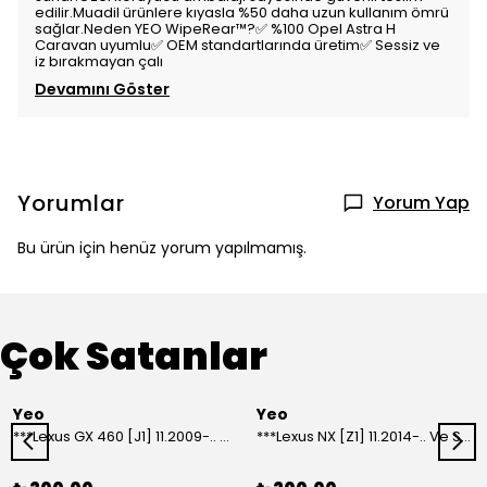
edilir.Muadil ürünlere kıyasla %50 daha uzun kullanım ömrü
sağlar.Neden YEO WipeRear™️?✅ %100 Opel Astra H
Caravan uyumlu✅ OEM standartlarında üretim✅ Sessiz ve
iz bırakmayan çalı
Devamını Göster
Yorumlar
Yorum Yap
Bu ürün için henüz yorum yapılmamış.
Çok Satanlar
Yeo
Yeo
***Lexus GX 460 [J1] 11.2009-.. Ve Sonrası Model Yılları İçin Uyumlu Yeo Arka Silecek
***Lexus NX [Z1] 11.2014-.. Ve Sonrası Model Yılları İçin Uyumlu Yeo Arka Silecek