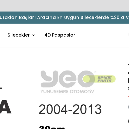
 Buradan Başlar! Aracına En Uygun Sileceklerde %20 a 
Silecekler
4D Paspaslar