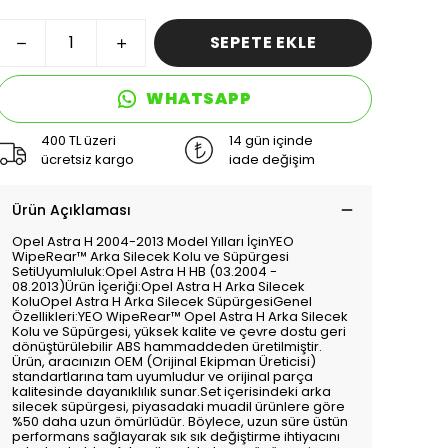
SEPETE EKLE
WHATSAPP
400 TL üzeri
14 gün içinde
ücretsiz kargo
iade değişim
Ürün Açıklaması
Opel Astra H 2004-2013 Model Yılları İçinYEO
WipeRear™ Arka Silecek Kolu ve Süpürgesi
SetiUyumluluk:Opel Astra H HB (03.2004 -
08.2013)Ürün İçeriği:Opel Astra H Arka Silecek
KoluOpel Astra H Arka Silecek SüpürgesiGenel
Özellikleri:YEO WipeRear™ Opel Astra H Arka Silecek
Kolu ve Süpürgesi, yüksek kalite ve çevre dostu geri
dönüştürülebilir ABS hammaddeden üretilmiştir.
Ürün, aracınızın OEM (Orijinal Ekipman Üreticisi)
standartlarına tam uyumludur ve orijinal parça
kalitesinde dayanıklılık sunar.Set içerisindeki arka
silecek süpürgesi, piyasadaki muadil ürünlere göre
%50 daha uzun ömürlüdür. Böylece, uzun süre üstün
performans sağlayarak sık sık değiştirme ihtiyacını