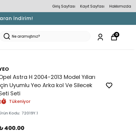
Giriş Sayfası
Kayıt Sayfası
Hakkımızda
Varan İndirim!
0
YEO
Opel Astra H 2004-2013 Model Yılları
İçin Uyumlu Yeo Arka kol Ve Silecek
Seti Seti
Tükeniyor
Ürün Kodu
:
72019Y.1
₺ 400.00