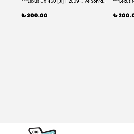
***Lexus GX 460 [J1] 11.2009-.. Ve Sonrası Model Yılları İçin Uyumlu Yeo Arka Silecek
₺ 200.00
₺ 200.
307 CC (04/05>12/08) Model Yılları İçin Uyumlu Yeo Ön Silecek Takım