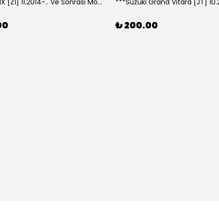
***Lexus NX [Z1] 11.2014-.. Ve Sonrası Model Yılları İçin Uyumlu Yeo Arka Silecek
00
₺ 200.00