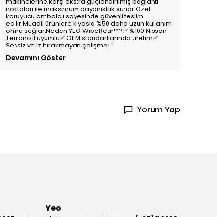
makinelerine karşı ekstra güçlendirilmiş bağlantı
noktaları ile maksimum dayanıklılık sunar.Özel
koruyucu ambalajı sayesinde güvenli teslim
edilir.Muadil ürünlere kıyasla %50 daha uzun kullanım
ömrü sağlar.Neden YEO WipeRear™️?✅ %100 Nissan
Terrano II uyumlu✅ OEM standartlarında üretim✅
Sessiz ve iz bırakmayan çalışma✅
Devamını Göster
Yorum Yap
Yeo