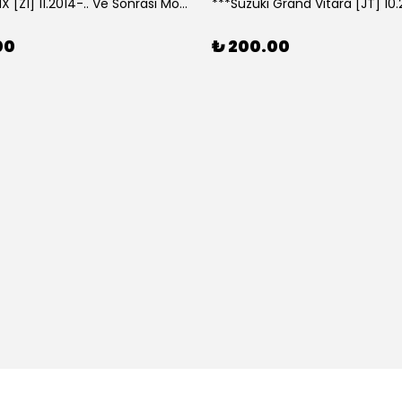
***Lexus NX [Z1] 11.2014-.. Ve Sonrası Model Yılları İçin Uyumlu Yeo Arka Silecek
00
₺ 200.00