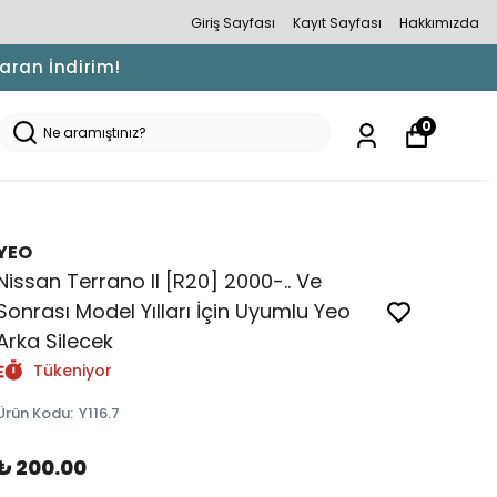
Giriş Sayfası
Kayıt Sayfası
Hakkımızda
Varan İndirim!
0
YEO
Nissan Terrano II [R20] 2000-.. Ve
Sonrası Model Yılları İçin Uyumlu Yeo
Arka Silecek
Tükeniyor
Ürün Kodu
:
Y116.7
₺ 200.00