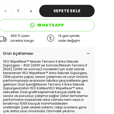
SEPETE EKLE
WHATSAPP
400 TL üzeri
14 gün içinde
ücretsiz kargo
iade değişim
Ürün Açıklaması
YEO WipeRear™️ Nissan Terrano II Arka Silecek
Süpürgesi – R20 (2000 ve Sonrası)Nissan Terrano II
[R20] (2000 ve sonrası) modelleri için özel olarak
tasarlanan YEO WipeRear™️ Arka Silecek Süpürgesi,
OEM uyumlu yapısı, sessiz çalışması ve uzun ömürlü
performansıyla aracınızın fabrika çıkış kalitesini geri
getiriyor.Ürün İçeriğiNissan Terrano II Arka Silecek
SüpürgesiÜstün YEO KalitesiYEO WipeRear™️ arka
silecekler:Özel grafit kaplamalı kauçuk lastik ile
sessiz ve pürüzsüz çalışma sağlar.Üstün temizleme
performansı sayesinde arka camda nem veya iz
bırakmaz.%100 kauçuk hammaddeden
üretilmiştir.Çelik iskelet sistemi, rakip ürünlere göre
çok daha uzun ömürlüdür.Otomatik yıkama