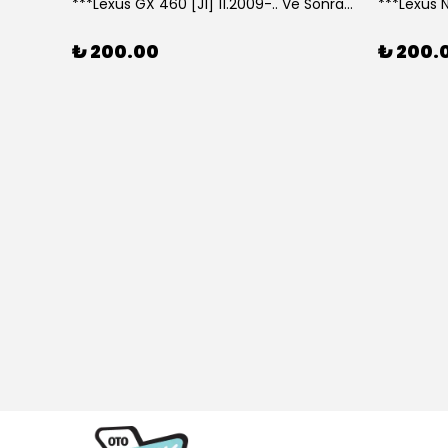
***Lexus GX 460 [J1] 11.2009-.. Ve Sonrası Model Yılları İçin Uyumlu Yeo Arka Silecek
₺ 200.00
₺ 200.
307 CC (04/05>12/08) Model Yılları İçin Uyumlu Yeo Ön Silecek Takım