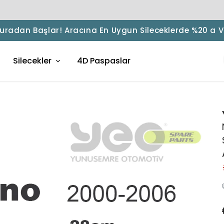
 Buradan Başlar! Aracına En Uygun Sileceklerde %20 a 
Silecekler
4D Paspaslar