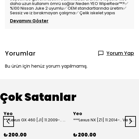
daha uzun kullanım ömrü sağlar.Neden YEO WipeRear™️?✅
%100 Nissan Juke 2 uyumlu✅ OEM standartlarında üretim✅
Sessiz ve iz bırakmayan çalışma✅ Çelik iskelet yapıs
Devamını Göster
Yorumlar
Yorum Yap
Bu ürün için henüz yorum yapılmamış.
Çok Satanlar
Yeo
Yeo
***Lexus GX 460 [J1] 11.2009-.. Ve Sonrası Model Yılları İçin Uyumlu Yeo Arka Silecek
***Lexus NX [Z1] 11.2014-.. Ve Sonrası Model Yılları İçin Uyumlu Yeo Arka Silecek
₺ 200.00
₺ 200.00