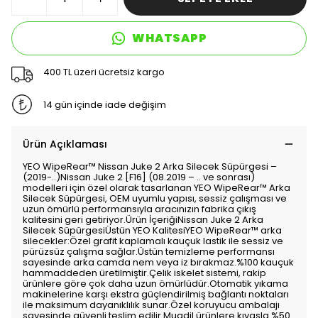
WHATSAPP
400 TL üzeri ücretsiz kargo
14 gün içinde iade değişim
Ürün Açıklaması
YEO WipeRear™️ Nissan Juke 2 Arka Silecek Süpürgesi –
(2019-..)Nissan Juke 2 [F16] (08.2019 – .. ve sonrası)
modelleri için özel olarak tasarlanan YEO WipeRear™️ Arka
Silecek Süpürgesi, OEM uyumlu yapısı, sessiz çalışması ve
uzun ömürlü performansıyla aracınızın fabrika çıkış
kalitesini geri getiriyor.Ürün İçeriğiNissan Juke 2 Arka
Silecek SüpürgesiÜstün YEO KalitesiYEO WipeRear™️ arka
silecekler:Özel grafit kaplamalı kauçuk lastik ile sessiz ve
pürüzsüz çalışma sağlar.Üstün temizleme performansı
sayesinde arka camda nem veya iz bırakmaz.%100 kauçuk
hammaddeden üretilmiştir.Çelik iskelet sistemi, rakip
ürünlere göre çok daha uzun ömürlüdür.Otomatik yıkama
makinelerine karşı ekstra güçlendirilmiş bağlantı noktaları
ile maksimum dayanıklılık sunar.Özel koruyucu ambalajı
sayesinde güvenli teslim edilir.Muadil ürünlere kıyasla %50