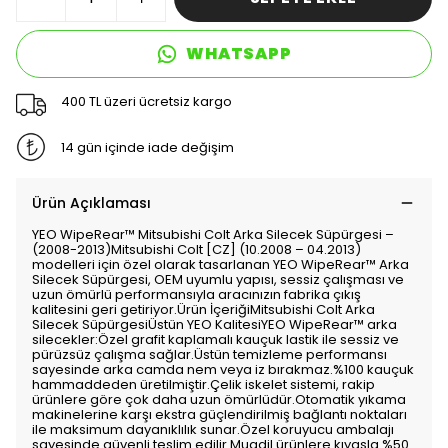
WHATSAPP
400 TL üzeri ücretsiz kargo
14 gün içinde iade değişim
Ürün Açıklaması
YEO WipeRear™️ Mitsubishi Colt Arka Silecek Süpürgesi –
(2008-2013)Mitsubishi Colt [CZ] (10.2008 – 04.2013)
modelleri için özel olarak tasarlanan YEO WipeRear™️ Arka
Silecek Süpürgesi, OEM uyumlu yapısı, sessiz çalışması ve
uzun ömürlü performansıyla aracınızın fabrika çıkış
kalitesini geri getiriyor.Ürün İçeriğiMitsubishi Colt Arka
Silecek SüpürgesiÜstün YEO KalitesiYEO WipeRear™️ arka
silecekler:Özel grafit kaplamalı kauçuk lastik ile sessiz ve
pürüzsüz çalışma sağlar.Üstün temizleme performansı
sayesinde arka camda nem veya iz bırakmaz.%100 kauçuk
hammaddeden üretilmiştir.Çelik iskelet sistemi, rakip
ürünlere göre çok daha uzun ömürlüdür.Otomatik yıkama
makinelerine karşı ekstra güçlendirilmiş bağlantı noktaları
ile maksimum dayanıklılık sunar.Özel koruyucu ambalajı
sayesinde güvenli teslim edilir.Muadil ürünlere kıyasla %50