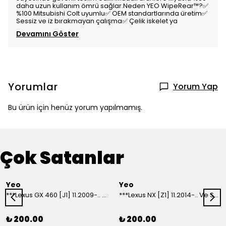
daha uzun kullanım ömrü sağlar.Neden YEO WipeRear™️?✅
%100 Mitsubishi Colt uyumlu✅ OEM standartlarında üretim✅
Sessiz ve iz bırakmayan çalışma✅ Çelik iskelet ya
Devamını Göster
Yorumlar
Yorum Yap
Bu ürün için henüz yorum yapılmamış.
Çok Satanlar
Yeo
Yeo
***Lexus GX 460 [J1] 11.2009-.. Ve Sonrası Model Yılları İçin Uyumlu Yeo Arka Silecek
***Lexus NX [Z1] 11.2014-.. Ve Sonrası Model Yılları İçin Uyumlu Yeo Arka Silecek
₺ 200.00
₺ 200.00