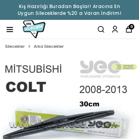
Kış Hazırlığı Buradan Başlar! Aracına En
Uygun Sileceklerde %20 a Varan İndirim!
0
Silecekler
Arka Silecekler