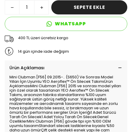
SEPETE EKLE
WHATSAPP
400 TL üzeri ücretsiz kargo
14 gün içinde iade değişim
Ürün Açıklaması
Mini Clubman [F56] 09.2015-.. (S650) Ve Sonrası Model
Yılları İçin Uyumlu YEO Aeroflex™ Ön Silecek TakımıÜrün
AçıklamasıMini Clubman [F56] 2015 ve sonrası model yılları
için özel olarak tasarlanan YEO Aeroflex™ Ön Silecek
Takımı, aracınızın fabrika standartlarına %100 uyum
sağlayarak üstün görüş netliği sunar. Yüksek kaliteli
malzemeler ve aerodinamik tasarımı sayesinde en zorlu
hava koşullarında bile sessiz, iz bırakmayan ve uzun
ömürlü bir performans sergiler.Ürün İçeriği1 Adet Sürücü
Tarafı Ön Silecek1 Adet Yolcu Tarafı Ön SilecekGenel
ÖzelliklerMini Clubman [F56] gövde tipi için %100 OEM
uyumlu tasarımStandart silecek lastiklerine kıyasla %50
daha uzun ömürÇift çelik destekli esnek yapı ile cam