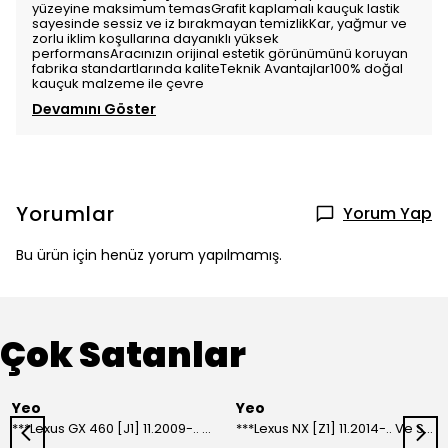
yüzeyine maksimum temasGrafit kaplamalı kauçuk lastik
sayesinde sessiz ve iz bırakmayan temizlikKar, yağmur ve
zorlu iklim koşullarına dayanıklı yüksek
performansAracınızın orijinal estetik görünümünü koruyan
fabrika standartlarında kaliteTeknik Avantajlar100% doğal
kauçuk malzeme ile çevre
Devamını Göster
Yorumlar
Yorum Yap
Bu ürün için henüz yorum yapılmamış.
Çok Satanlar
Yeo
Yeo
***Lexus GX 460 [J1] 11.2009-.. Ve Sonrası Model Yılları İçin Uyumlu Yeo Arka Silecek
***Lexus NX [Z1] 11.2014-.. Ve Sonrası Model Yılları İçin Uyumlu Yeo Arka Silecek