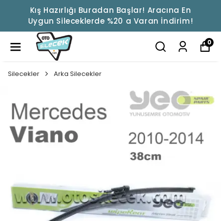
Kış Hazırlığı Buradan Başlar! Aracına En
Uygun Sileceklerde %20 a Varan İndirim!
0
Silecekler
Arka Silecekler