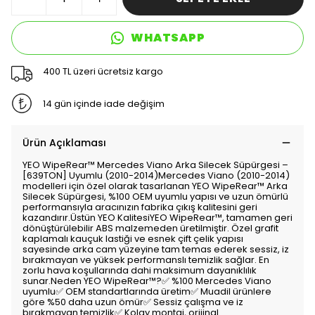
WHATSAPP
400 TL üzeri ücretsiz kargo
14 gün içinde iade değişim
Ürün Açıklaması
YEO WipeRear™ Mercedes Viano Arka Silecek Süpürgesi –
[639TON] Uyumlu (2010-2014)Mercedes Viano (2010-2014)
modelleri için özel olarak tasarlanan YEO WipeRear™ Arka
Silecek Süpürgesi, %100 OEM uyumlu yapısı ve uzun ömürlü
performansıyla aracınızın fabrika çıkış kalitesini geri
kazandırır.Üstün YEO KalitesiYEO WipeRear™, tamamen geri
dönüştürülebilir ABS malzemeden üretilmiştir. Özel grafit
kaplamalı kauçuk lastiği ve esnek çift çelik yapısı
sayesinde arka cam yüzeyine tam temas ederek sessiz, iz
bırakmayan ve yüksek performanslı temizlik sağlar. En
zorlu hava koşullarında dahi maksimum dayanıklılık
sunar.Neden YEO WipeRear™?✅ %100 Mercedes Viano
uyumlu✅ OEM standartlarında üretim✅ Muadil ürünlere
göre %50 daha uzun ömür✅ Sessiz çalışma ve iz
bırakmayan temizlik✅ Kolay montaj, orijinal