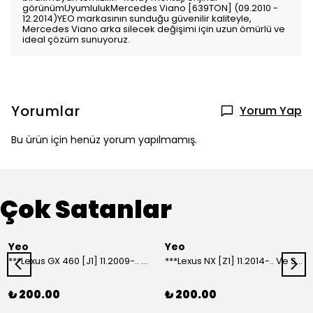
görünümUyumlulukMercedes Viano [639TON] (09.2010 -
12.2014)YEO markasının sunduğu güvenilir kaliteyle,
Mercedes Viano arka silecek değişimi için uzun ömürlü ve
ideal çözüm sunuyoruz.
Yorumlar
Yorum Yap
Bu ürün için henüz yorum yapılmamış.
Çok Satanlar
Yeo
Yeo
***Lexus GX 460 [J1] 11.2009-.. Ve Sonrası Model Yılları İçin Uyumlu Yeo Arka Silecek
***Lexus NX [Z1] 11.2014-.. Ve Sonrası Model Yılları İçin Uyumlu Yeo Arka Silecek
₺ 200.00
₺ 200.00