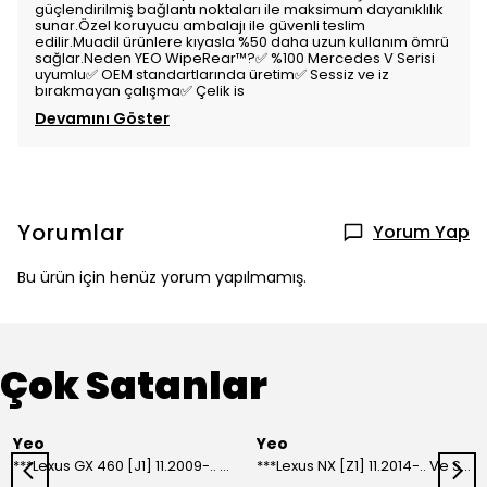
güçlendirilmiş bağlantı noktaları ile maksimum dayanıklılık
sunar.Özel koruyucu ambalajı ile güvenli teslim
edilir.Muadil ürünlere kıyasla %50 daha uzun kullanım ömrü
sağlar.Neden YEO WipeRear™️?✅ %100 Mercedes V Serisi
uyumlu✅ OEM standartlarında üretim✅ Sessiz ve iz
bırakmayan çalışma✅ Çelik is
Devamını Göster
Yorumlar
Yorum Yap
Bu ürün için henüz yorum yapılmamış.
Çok Satanlar
Yeo
Yeo
***Lexus GX 460 [J1] 11.2009-.. Ve Sonrası Model Yılları İçin Uyumlu Yeo Arka Silecek
***Lexus NX [Z1] 11.2014-.. Ve Sonrası Model Yılları İçin Uyumlu Yeo Arka Silecek