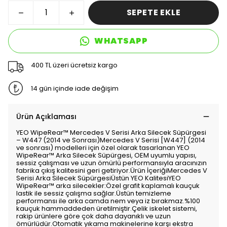
SEPETE EKLE
WHATSAPP
400 TL üzeri ücretsiz kargo
14 gün içinde iade değişim
Ürün Açıklaması
YEO WipeRear™️ Mercedes V Serisi Arka Silecek Süpürgesi
– W447 (2014 ve Sonrası)Mercedes V Serisi [W447] (2014
ve sonrası) modelleri için özel olarak tasarlanan YEO
WipeRear™️ Arka Silecek Süpürgesi, OEM uyumlu yapısı,
sessiz çalışması ve uzun ömürlü performansıyla aracınızın
fabrika çıkış kalitesini geri getiriyor.Ürün İçeriğiMercedes V
Serisi Arka Silecek SüpürgesiÜstün YEO KalitesiYEO
WipeRear™️ arka silecekler:Özel grafit kaplamalı kauçuk
lastik ile sessiz çalışma sağlar.Üstün temizleme
performansı ile arka camda nem veya iz bırakmaz.%100
kauçuk hammaddeden üretilmiştir.Çelik iskelet sistemi,
rakip ürünlere göre çok daha dayanıklı ve uzun
ömürlüdür.Otomatik yıkama makinelerine karşı ekstra