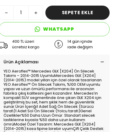
SEPETE EKLE
WHATSAPP
400 TL üzeri
14 gün içinde
ücretsiz kargo
iade değişim
Ürün Açıklaması
YEO Aeroflex™️ Mercedes GLK [X204] Ön Silecek
Takımı – 2014-2015 UyumluMercedes GLK [X204]
(2014-2015) model yılları için özel olarak tasarlanan
YEO Aeroflex™️ Ön Silecek Takımı, %100 OEM uyumlu
yapısı ve uzun ömürlü performansı ile aracınızın
fabrika çıkış kalitesini geri kazandırır. Mercedes’in
kompakt SUV segmentinde öne çıkan GLK X204 için
geliştirilmiş bu set, hem şıklık hem de güvenilirlik
sunar.Ürün İçeriği1 Adet Sağ Ön Silecek (Sürücü
tarafı)1 Adet Sol Ön Silecek (Yolcu tarafı)Genel
Özellikler%50 Daha Uzun Ömür: Standart silecek
lastiklerine kıyasla %50 daha uzun kullanım
ömrüModel Özel Tasarım: Mercedes GLK [X204]
(2014-2015) kasa tipine birebir uyumÇift Çelik Destek: