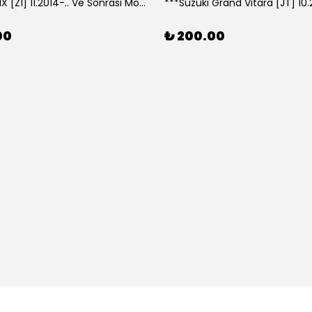
***Lexus NX [Z1] 11.2014-.. Ve Sonrası Model Yılları İçin Uyumlu Yeo Arka Silecek
00
₺ 200.00