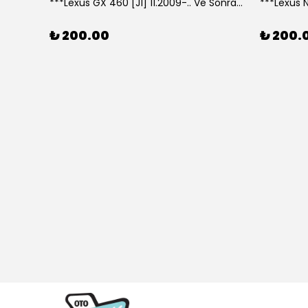
***Lexus GX 460 [J1] 11.2009-.. Ve Sonrası Model Yılları İçin Uyumlu Yeo Arka Silecek
₺ 200.00
₺ 200.
307 CC (04/05>12/08) Model Yılları İçin Uyumlu Yeo Ön Silecek Takım