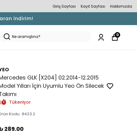
Giriş Sayfası
Kayıt Sayfası
Hakkımızda
Varan İndirim!
0
YEO
Mercedes GLK [X204] 02.2014-12.2015
Model Yılları İçin Uyumlu Yeo Ön Silecek
Takımı
Tükeniyor
Ürün Kodu
:
8423.2
₺ 289.00