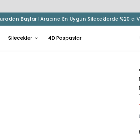
 Buradan Başlar! Aracına En Uygun Sileceklerde %20 a 
Silecekler
4D Paspaslar