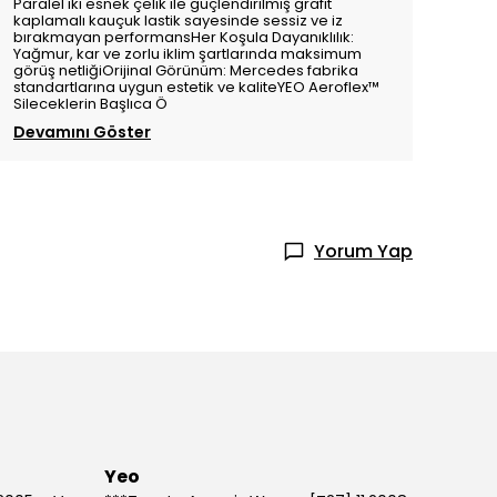
Paralel iki esnek çelik ile güçlendirilmiş grafit
kaplamalı kauçuk lastik sayesinde sessiz ve iz
bırakmayan performansHer Koşula Dayanıklılık:
Yağmur, kar ve zorlu iklim şartlarında maksimum
görüş netliğiOrijinal Görünüm: Mercedes fabrika
standartlarına uygun estetik ve kaliteYEO Aeroflex™️
Sileceklerin Başlıca Ö
Devamını Göster
Yorum Yap
Yeo