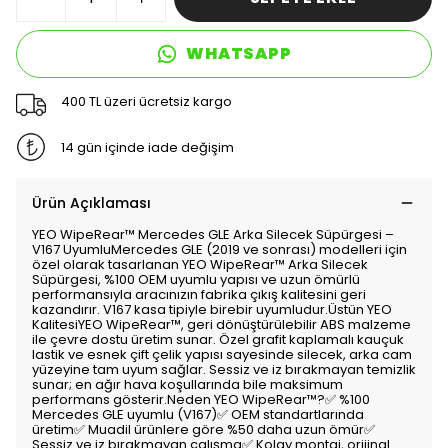
WHATSAPP
400 TL üzeri ücretsiz kargo
14 gün içinde iade değişim
Ürün Açıklaması
YEO WipeRear™ Mercedes GLE Arka Silecek Süpürgesi –
V167 UyumluMercedes GLE (2019 ve sonrası) modelleri için
özel olarak tasarlanan YEO WipeRear™ Arka Silecek
Süpürgesi, %100 OEM uyumlu yapısı ve uzun ömürlü
performansıyla aracınızın fabrika çıkış kalitesini geri
kazandırır. V167 kasa tipiyle birebir uyumludur.Üstün YEO
KalitesiYEO WipeRear™, geri dönüştürülebilir ABS malzeme
ile çevre dostu üretim sunar. Özel grafit kaplamalı kauçuk
lastik ve esnek çift çelik yapısı sayesinde silecek, arka cam
yüzeyine tam uyum sağlar. Sessiz ve iz bırakmayan temizlik
sunar; en ağır hava koşullarında bile maksimum
performans gösterir.Neden YEO WipeRear™?✅ %100
Mercedes GLE uyumlu (V167)✅ OEM standartlarında
üretim✅ Muadil ürünlere göre %50 daha uzun ömür✅
Sessiz ve iz bırakmayan çalışma✅ Kolay montaj, orijinal