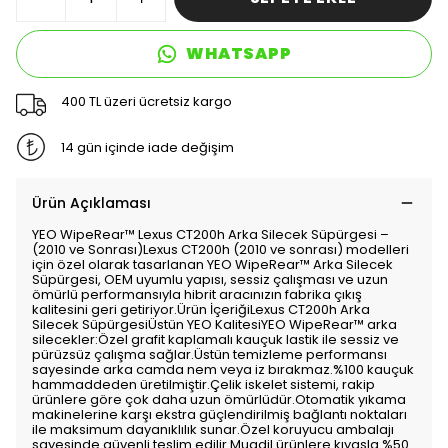
WHATSAPP
400 TL üzeri ücretsiz kargo
14 gün içinde iade değişim
Ürün Açıklaması
YEO WipeRear™️ Lexus CT200h Arka Silecek Süpürgesi –
(2010 ve Sonrası)Lexus CT200h (2010 ve sonrası) modelleri
için özel olarak tasarlanan YEO WipeRear™️ Arka Silecek
Süpürgesi, OEM uyumlu yapısı, sessiz çalışması ve uzun
ömürlü performansıyla hibrit aracınızın fabrika çıkış
kalitesini geri getiriyor.Ürün İçeriğiLexus CT200h Arka
Silecek SüpürgesiÜstün YEO KalitesiYEO WipeRear™️ arka
silecekler:Özel grafit kaplamalı kauçuk lastik ile sessiz ve
pürüzsüz çalışma sağlar.Üstün temizleme performansı
sayesinde arka camda nem veya iz bırakmaz.%100 kauçuk
hammaddeden üretilmiştir.Çelik iskelet sistemi, rakip
ürünlere göre çok daha uzun ömürlüdür.Otomatik yıkama
makinelerine karşı ekstra güçlendirilmiş bağlantı noktaları
ile maksimum dayanıklılık sunar.Özel koruyucu ambalajı
sayesinde güvenli teslim edilir.Muadil ürünlere kıyasla %50