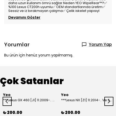
daha uzun kullanım ömrü sağlar.Neden YEO WipeRear™️?✅
%100 Lexus CT200h uyumlu✅ OEM standartlarında üretim✅
Sessiz ve iz bırakmayan çalışma✅ Çelik iskelet yapısıyl
Devamını Göster
Yorumlar
Yorum Yap
Bu ürün için henüz yorum yapılmamış.
Çok Satanlar
Yeo
Yeo
***Lexus GX 460 [J1] 11.2009-.. Ve Sonrası Model Yılları İçin Uyumlu Yeo Arka Silecek
***Lexus NX [Z1] 11.2014-.. Ve Sonrası Model Yılları İçin Uyumlu Yeo Arka Silecek
₺ 200.00
₺ 200.00