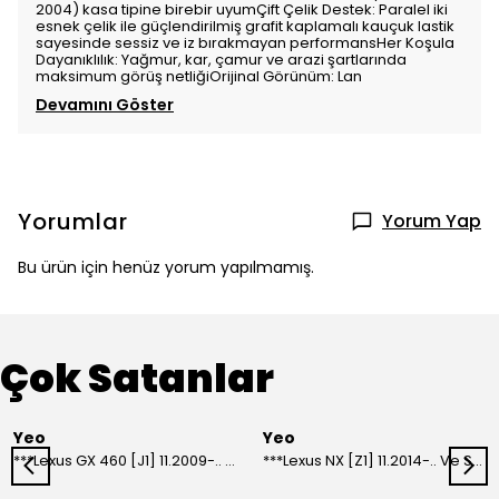
2004) kasa tipine birebir uyumÇift Çelik Destek: Paralel iki
esnek çelik ile güçlendirilmiş grafit kaplamalı kauçuk lastik
sayesinde sessiz ve iz bırakmayan performansHer Koşula
Dayanıklılık: Yağmur, kar, çamur ve arazi şartlarında
maksimum görüş netliğiOrijinal Görünüm: Lan
Devamını Göster
Yorumlar
Yorum Yap
Bu ürün için henüz yorum yapılmamış.
Çok Satanlar
Yeo
Yeo
***Lexus GX 460 [J1] 11.2009-.. Ve Sonrası Model Yılları İçin Uyumlu Yeo Arka Silecek
***Lexus NX [Z1] 11.2014-.. Ve Sonrası Model Yılları İçin Uyumlu Yeo Arka Silecek