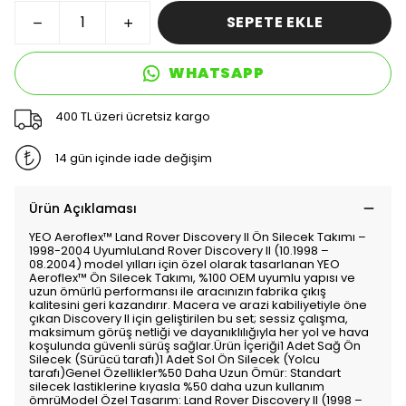
SEPETE EKLE
WHATSAPP
400 TL üzeri ücretsiz kargo
14 gün içinde iade değişim
Ürün Açıklaması
YEO Aeroflex™️ Land Rover Discovery II Ön Silecek Takımı –
1998-2004 UyumluLand Rover Discovery II (10.1998 –
08.2004) model yılları için özel olarak tasarlanan YEO
Aeroflex™️ Ön Silecek Takımı, %100 OEM uyumlu yapısı ve
uzun ömürlü performansı ile aracınızın fabrika çıkış
kalitesini geri kazandırır. Macera ve arazi kabiliyetiyle öne
çıkan Discovery II için geliştirilen bu set; sessiz çalışma,
maksimum görüş netliği ve dayanıklılığıyla her yol ve hava
koşulunda güvenli sürüş sağlar.Ürün İçeriği1 Adet Sağ Ön
Silecek (Sürücü tarafı)1 Adet Sol Ön Silecek (Yolcu
tarafı)Genel Özellikler%50 Daha Uzun Ömür: Standart
silecek lastiklerine kıyasla %50 daha uzun kullanım
ömrüModel Özel Tasarım: Land Rover Discovery II (1998 –