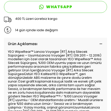
WHATSAPP
400 TL üzeri ücretsiz kargo
14 gün içinde iade değişim
Ürün Açıklaması
YEO WipeRear™️ Lancia Voyager [RT] Arka Silecek
Süpürgesi – UyumluLancia Voyager [RT] (09.2011 – 12.2016)
modelleri için özel olarak tasarlanan YEO WipeRear™️ Arka
Silecek Süpürgesi, %100 OEM uyumlu yapısı ve uzun ömürlü
performansıyla aracınızın fabrika çıkış kalitesini geri
getiriyor.Ürün İçeriğiLancia Voyager [RT] Arka Silecek
SüpürgesiÜstün YEO KalitesiYEO WipeRear™️, geri
dönüştürülebilir ABS malzeme ile çevre dostu üretim
sunar.Özel grafit kaplamalı kauçuk lastik ve esnek çift çelik
yapısı sayesinde silecek, arka camla tam uyum sağlar.
Sessiz, iz bırakmayan temizlik performansı ile her mevsim
ve en zorlu hava koşullarında dahi maksimum dayanıklılık
gösterir.Neden YEO WipeRear™️?✅ %100 Lancia Voyager
[RT] uyumlu✅ OEM standartlarında üretim✅ Muadil ürünlere
göre %50 daha uzun ömür✅ Sessiz ve iz bırakmayan
çalışma✅ Kolay montaj, orijinal görünümUyumlulukLancia