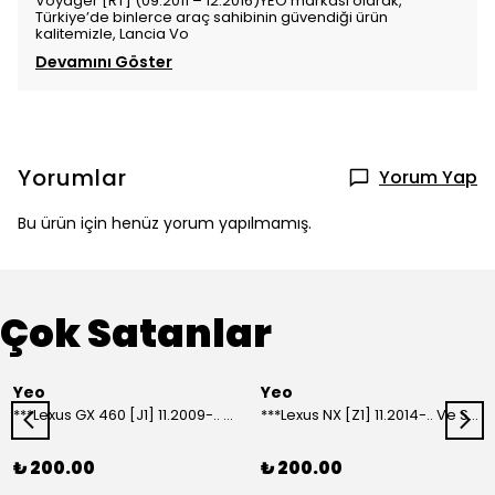
Voyager [RT] (09.2011 – 12.2016)YEO markası olarak,
Türkiye’de binlerce araç sahibinin güvendiği ürün
kalitemizle, Lancia Vo
Devamını Göster
Yorumlar
Yorum Yap
Bu ürün için henüz yorum yapılmamış.
Çok Satanlar
Yeo
Yeo
***Lexus GX 460 [J1] 11.2009-.. Ve Sonrası Model Yılları İçin Uyumlu Yeo Arka Silecek
***Lexus NX [Z1] 11.2014-.. Ve Sonrası Model Yılları İçin Uyumlu Yeo Arka Silecek
₺ 200.00
₺ 200.00