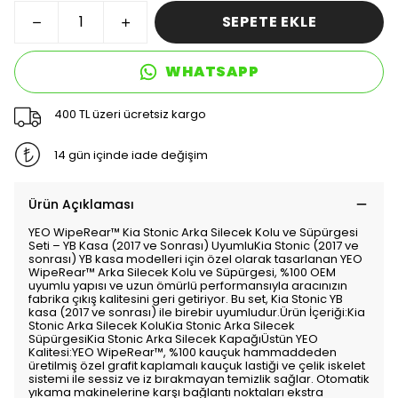
SEPETE EKLE
WHATSAPP
400 TL üzeri ücretsiz kargo
14 gün içinde iade değişim
Ürün Açıklaması
YEO WipeRear™️ Kia Stonic Arka Silecek Kolu ve Süpürgesi
Seti – YB Kasa (2017 ve Sonrası) UyumluKia Stonic (2017 ve
sonrası) YB kasa modelleri için özel olarak tasarlanan YEO
WipeRear™️ Arka Silecek Kolu ve Süpürgesi, %100 OEM
uyumlu yapısı ve uzun ömürlü performansıyla aracınızın
fabrika çıkış kalitesini geri getiriyor. Bu set, Kia Stonic YB
kasa (2017 ve sonrası) ile birebir uyumludur.Ürün İçeriği:Kia
Stonic Arka Silecek KoluKia Stonic Arka Silecek
SüpürgesiKia Stonic Arka Silecek KapağıÜstün YEO
Kalitesi:YEO WipeRear™️, %100 kauçuk hammaddeden
üretilmiş özel grafit kaplamalı kauçuk lastiği ve çelik iskelet
sistemi ile sessiz ve iz bırakmayan temizlik sağlar. Otomatik
yıkama makinelerine karşı bağlantı noktaları ekstra