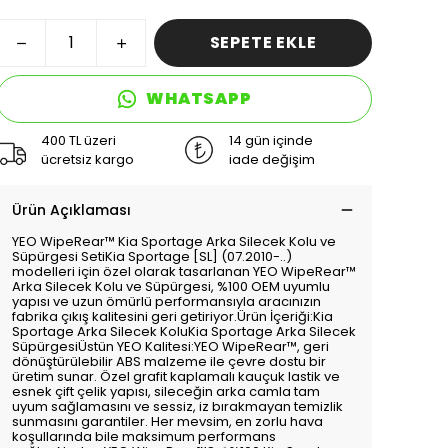
SEPETE EKLE
WHATSAPP
400 TL üzeri
14 gün içinde
ücretsiz kargo
iade değişim
Ürün Açıklaması
YEO WipeRear™️ Kia Sportage Arka Silecek Kolu ve
Süpürgesi SetiKia Sportage [SL] (07.2010-..)
modelleri için özel olarak tasarlanan YEO WipeRear™️
Arka Silecek Kolu ve Süpürgesi, %100 OEM uyumlu
yapısı ve uzun ömürlü performansıyla aracınızın
fabrika çıkış kalitesini geri getiriyor.Ürün İçeriği:Kia
Sportage Arka Silecek KoluKia Sportage Arka Silecek
SüpürgesiÜstün YEO Kalitesi:YEO WipeRear™️, geri
dönüştürülebilir ABS malzeme ile çevre dostu bir
üretim sunar. Özel grafit kaplamalı kauçuk lastik ve
esnek çift çelik yapısı, sileceğin arka camla tam
uyum sağlamasını ve sessiz, iz bırakmayan temizlik
sunmasını garantiler. Her mevsim, en zorlu hava
koşullarında bile maksimum performans