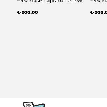
***Lexus GX 460 [J1] 11.2009-.. Ve Sonrası Model Yılları İçin Uyumlu Yeo Arka Silecek
₺ 200.00
₺ 200.
307 CC (04/05>12/08) Model Yılları İçin Uyumlu Yeo Ön Silecek Takım