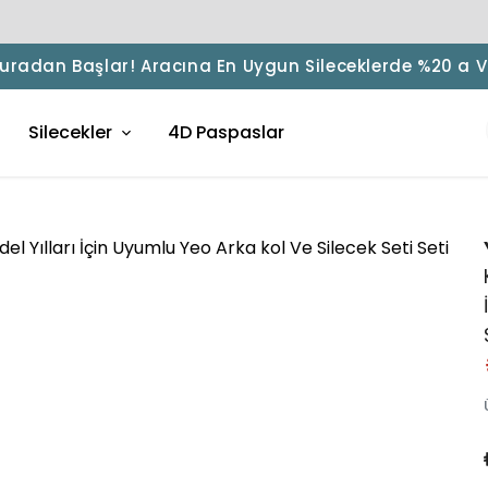
 Buradan Başlar! Aracına En Uygun Sileceklerde %20 a 
Silecekler
4D Paspaslar