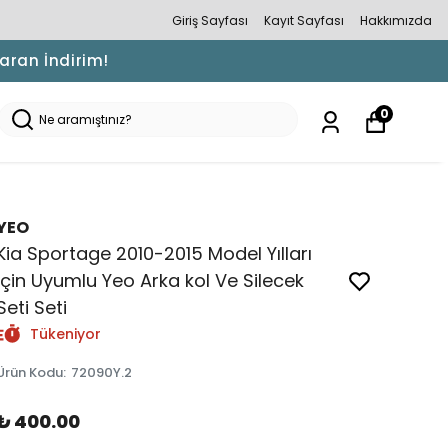
Giriş Sayfası
Kayıt Sayfası
Hakkımızda
Varan İndirim!
0
YEO
Kia Sportage 2010-2015 Model Yılları
İçin Uyumlu Yeo Arka kol Ve Silecek
Seti Seti
Tükeniyor
Ürün Kodu
:
72090Y.2
₺ 400.00