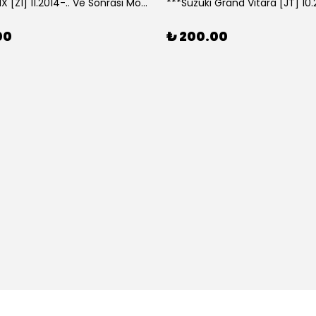
***Lexus NX [Z1] 11.2014-.. Ve Sonrası Model Yılları İçin Uyumlu Yeo Arka Silecek
00
₺ 200.00