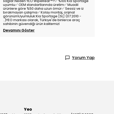
sağlar.Neden YEO WipeRear™️?✅ %100 Kia Sportage
uyumlu✅ OEM standartlarında üretim✅ Muadil
ürünlere göre %50 daha uzun ömür✅ Sessiz ve iz
bırakmayan çalışma✅ Kolay montaj, orijinal
görünümUyumluluk:Kia Sportage [SL] (07.2010 -
..)YEO markası olarak, Türkiye'de binlerce araç
sahibinin güvendiği ürün kalitemizl
Devamını Göster
Yorum Yap
Yeo