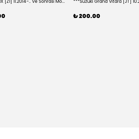
***Lexus NX [Z1] 11.2014-.. Ve Sonrası Model Yılları İçin Uyumlu Yeo Arka Silecek
00
₺ 200.00