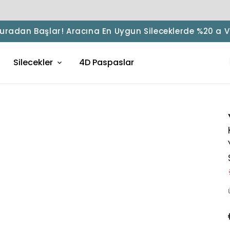
 Buradan Başlar! Aracına En Uygun Sileceklerde %20 a 
Silecekler
4D Paspaslar