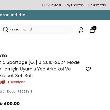
Giriş Sayfası
Kayıt Sayfası
Hakkımızda
Varan İndirim!
0
YEO
Kia Sportage [QL] 01.2016-2024 Model
Yılları İçin Uyumlu Yeo Arka kol Ve
Silecek Seti Seti
Tükeniyor
Ürün Kodu
:
73053Y.3
₺ 400.00