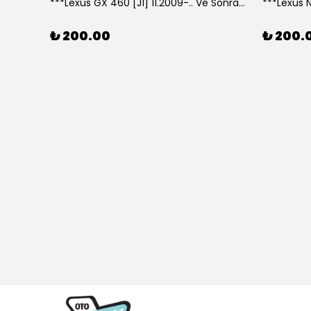
***Lexus GX 460 [J1] 11.2009-.. Ve Sonrası Model Yılları İçin Uyumlu Yeo Arka Silecek
₺ 200.00
₺ 200.
307 CC (04/05>12/08) Model Yılları İçin Uyumlu Yeo Ön Silecek Takım