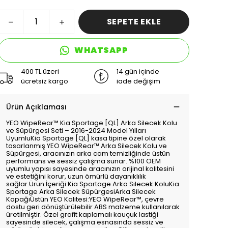
SEPETE EKLE
WHATSAPP
400 TL üzeri
14 gün içinde
ücretsiz kargo
iade değişim
Ürün Açıklaması
YEO WipeRear™ Kia Sportage [QL] Arka Silecek Kolu
ve Süpürgesi Seti – 2016-2024 Model Yılları
UyumluKia Sportage [QL] kasa tipine özel olarak
tasarlanmış YEO WipeRear™ Arka Silecek Kolu ve
Süpürgesi, aracınızın arka cam temizliğinde üstün
performans ve sessiz çalışma sunar. %100 OEM
uyumlu yapısı sayesinde aracınızın orijinal kalitesini
ve estetiğini korur, uzun ömürlü dayanıklılık
sağlar.Ürün İçeriği:Kia Sportage Arka Silecek KoluKia
Sportage Arka Silecek SüpürgesiArka Silecek
KapağıÜstün YEO Kalitesi:YEO WipeRear™, çevre
dostu geri dönüştürülebilir ABS malzeme kullanılarak
üretilmiştir. Özel grafit kaplamalı kauçuk lastiği
sayesinde silecek, çalışma esnasında sessiz ve