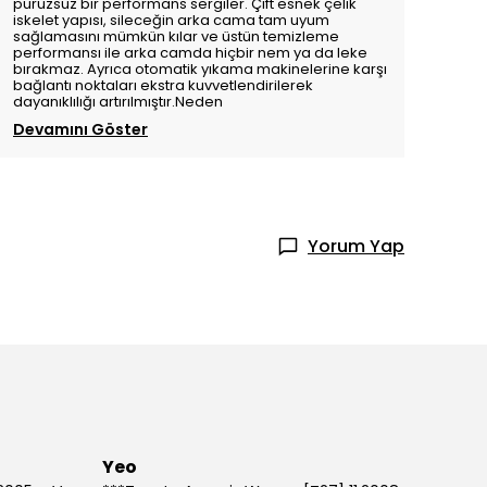
pürüzsüz bir performans sergiler. Çift esnek çelik
iskelet yapısı, sileceğin arka cama tam uyum
sağlamasını mümkün kılar ve üstün temizleme
performansı ile arka camda hiçbir nem ya da leke
bırakmaz. Ayrıca otomatik yıkama makinelerine karşı
bağlantı noktaları ekstra kuvvetlendirilerek
dayanıklılığı artırılmıştır.Neden
Devamını Göster
Yorum Yap
Yeo