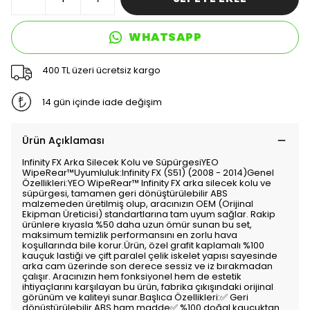
WHATSAPP
400 TL üzeri ücretsiz kargo
14 gün içinde iade değişim
Ürün Açıklaması
Infinity FX Arka Silecek Kolu ve SüpürgesiYEO
WipeRear™Uyumluluk:Infinity FX (S51) (2008 - 2014)Genel
Özellikleri:YEO WipeRear™ Infinity FX arka silecek kolu ve
süpürgesi, tamamen geri dönüştürülebilir ABS
malzemeden üretilmiş olup, aracınızın OEM (Orijinal
Ekipman Üreticisi) standartlarına tam uyum sağlar. Rakip
ürünlere kıyasla %50 daha uzun ömür sunan bu set,
maksimum temizlik performansını en zorlu hava
koşullarında bile korur.Ürün, özel grafit kaplamalı %100
kauçuk lastiği ve çift paralel çelik iskelet yapısı sayesinde
arka cam üzerinde son derece sessiz ve iz bırakmadan
çalışır. Aracınızın hem fonksiyonel hem de estetik
ihtiyaçlarını karşılayan bu ürün, fabrika çıkışındaki orijinal
görünüm ve kaliteyi sunar.Başlıca Özellikleri:✅ Geri
dönüştürülebilir ABS ham madde✅ %100 doğal kauçuktan