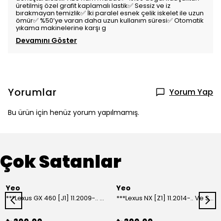
üretilmiş özel grafit kaplamalı lastik✅ Sessiz ve iz
bırakmayan temizlik✅ İki paralel esnek çelik iskelet ile uzun
ömür✅ %50’ye varan daha uzun kullanım süresi✅ Otomatik
yıkama makinelerine karşı g
Devamını Göster
Yorumlar
Yorum Yap
Bu ürün için henüz yorum yapılmamış.
Çok Satanlar
Yeo
Yeo
***Lexus GX 460 [J1] 11.2009-.. Ve Sonrası Model Yılları İçin Uyumlu Yeo Arka Silecek
***Lexus NX [Z1] 11.2014-.. Ve Sonrası Model Yılları İçin Uyumlu Yeo Arka Silecek