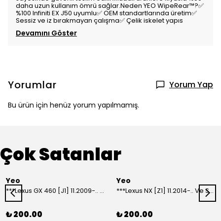
daha uzun kullanım ömrü sağlar.Neden YEO WipeRear™️?✅
%100 Infiniti EX J50 uyumlu✅ OEM standartlarında üretim✅
Sessiz ve iz bırakmayan çalışma✅ Çelik iskelet yapıs
Devamını Göster
Yorumlar
Yorum Yap
Bu ürün için henüz yorum yapılmamış.
Çok Satanlar
Yeo
Yeo
***Lexus GX 460 [J1] 11.2009-.. Ve Sonrası Model Yılları İçin Uyumlu Yeo Arka Silecek
***Lexus NX [Z1] 11.2014-.. Ve Sonrası Model Yılları İçin Uyumlu Yeo Arka Silecek
₺ 200.00
₺ 200.00