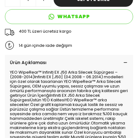
WHATSAPP
400 TL üzeri ücretsiz kargo
14 gün içinde iade değişim
Ürün Açıklaması
YEO WipeRear™️ Infiniti EX J50 Arka Silecek Süpürgesi –
(2008-2014)Infiniti EX [J50] (04.2008 – 06.2014) modelleri
için özel olarak tasarlanan YEO WipeRear™️ Arka Silecek
Süpürgesi, OEM uyumlu yapısı, sessiz çalışması ve uzun
ömürlü performansıyla aracınızın fabrika çıkış kalitesini geri
getiriyor.Ürün İçeriğiInfiniti EX J50 Arka Silecek
SüpürgesiÜstün YEO KalitesiYEO WipeRear™️ arka
silecekler:Özel grafit kaplamalı kauçuk lastik ile sessiz ve
pürüzsüz çalışma sağlar.Üstün temizleme performansı
sayesinde arka camda nem veya iz bırakmaz.%100 kauçuk
hammaddeden üretilmiştir.Çelik iskelet sistemi, rakip
ürünlere göre çok daha uzun ömürlüdür.Otomatik yıkama
makinelerine karşı ekstra güçlendirilmiş bağlantı noktaları
ile maksimum dayanıklılık sunar.Özel koruyucu ambalajı
sayesinde güvenli teslim edilir.Muadil ürünlere kıyasla %50