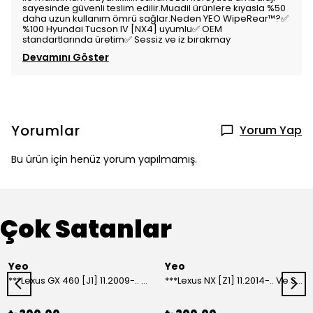
sayesinde güvenli teslim edilir.Muadil ürünlere kıyasla %50
daha uzun kullanım ömrü sağlar.Neden YEO WipeRear™️?✅
%100 Hyundai Tucson IV [NX4] uyumlu✅ OEM
standartlarında üretim✅ Sessiz ve iz bırakmay
Devamını Göster
Yorumlar
Yorum Yap
Bu ürün için henüz yorum yapılmamış.
Çok Satanlar
Yeo
Yeo
***Lexus GX 460 [J1] 11.2009-.. Ve Sonrası Model Yılları İçin Uyumlu Yeo Arka Silecek
***Lexus NX [Z1] 11.2014-.. Ve Sonrası Model Yılları İçin Uyumlu Yeo Arka Silecek