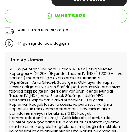
WHATSAPP
400 TL üzeri ücretsiz kargo
14 gün içinde iade değişim
Ürün Açıklaması
YEO WipeRear™️ Hyundai Tucson IV [NX4] Arka Silecek
Süpürgesi – (2020- ..)Hyundai Tucson IV [NX4] (2020 – … ve
sonrası) modelleri için özel olarak tasarlanan YEO
WipeRear™️ Arka Silecek Süpürgesi, OEM uyumlu yapısı,
sessiz çalışması ve uzun ömürlü performansıyla aracınızın
fabrika çıkış kalitesini geri getiriyor.Ürün İçeriğiHyundai
Tucson IV [NX4] Arka Silecek SüpürgesiÜstün YEO
KalitesiYEO WipeRear™️ arka silecekler:Özel grafit
kaplamalı kauçuk lastik ile sessiz ve pürüzsüz çalışma
sağlar.Üstün temizleme performansı sayesinde arka
camda nem veya iz bırakmaz.%100 kauçuk
hammaddeden üretilmiştir.Çelik iskelet sistemi, rakip
ürünlere göre çok daha uzun ömürlüdür.Otomatik yıkama
makinelerine karşı ekstra güçlendirilmiş bağlantı noktaları
ile maksimum dayanıklılık sunar.Özel koruyucu ambalajı