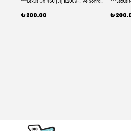
***Lexus GX 460 [J1] 11.2009-.. Ve Sonrası Model Yılları İçin Uyumlu Yeo Arka Silecek
₺ 200.00
₺ 200.
307 CC (04/05>12/08) Model Yılları İçin Uyumlu Yeo Ön Silecek Takım