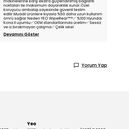
makinelerine karşı ekstra güçlendirilmiş bağlantı
noktaları ile maksimum dayanıklılık sunar.Özel
koruyucu ambalajı sayesinde güvenli teslim
edilir.Muadil ürünlere kıyasla %50 daha uzun kullanım
ömrü sağlar.Neden YEO WipeRear™️?✅ %100 Hyundai
Kona II uyumlu✅ OEM standartlarında üretim✅ Sessiz
ve iz bırakmayan çalışma✅ Çelik iskel
Devamını Göster
Yorum Yap
Yeo