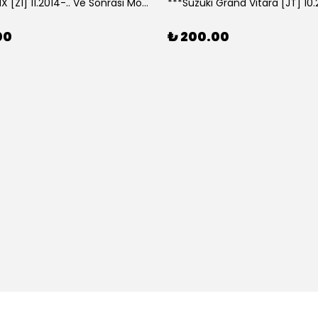
***Lexus NX [Z1] 11.2014-.. Ve Sonrası Model Yılları İçin Uyumlu Yeo Arka Silecek
00
₺ 200.00