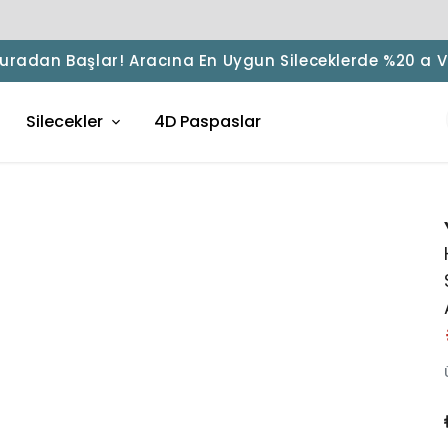
 Buradan Başlar! Aracına En Uygun Sileceklerde %20 a 
Silecekler
4D Paspaslar