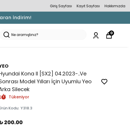
Giriş Sayfası
Kayıt Sayfası
Hakkımızda
Varan İndirim!
0
YEO
Hyundai Kona II [SX2] 04.2023-..Ve
Sonrası Model Yılları İçin Uyumlu Yeo
Arka Silecek
Tükeniyor
Ürün Kodu
:
Y318.3
₺ 200.00