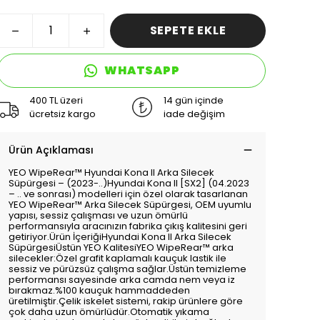
SEPETE EKLE
WHATSAPP
400 TL üzeri
14 gün içinde
ücretsiz kargo
iade değişim
Ürün Açıklaması
YEO WipeRear™️ Hyundai Kona II Arka Silecek
Süpürgesi – (2023-..)Hyundai Kona II [SX2] (04.2023
– .. ve sonrası) modelleri için özel olarak tasarlanan
YEO WipeRear™️ Arka Silecek Süpürgesi, OEM uyumlu
yapısı, sessiz çalışması ve uzun ömürlü
performansıyla aracınızın fabrika çıkış kalitesini geri
getiriyor.Ürün İçeriğiHyundai Kona II Arka Silecek
SüpürgesiÜstün YEO KalitesiYEO WipeRear™️ arka
silecekler:Özel grafit kaplamalı kauçuk lastik ile
sessiz ve pürüzsüz çalışma sağlar.Üstün temizleme
performansı sayesinde arka camda nem veya iz
bırakmaz.%100 kauçuk hammaddeden
üretilmiştir.Çelik iskelet sistemi, rakip ürünlere göre
çok daha uzun ömürlüdür.Otomatik yıkama