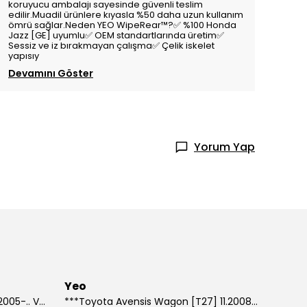
koruyucu ambalajı sayesinde güvenli teslim
edilir.Muadil ürünlere kıyasla %50 daha uzun kullanım
ömrü sağlar.Neden YEO WipeRear™️?✅ %100 Honda
Jazz [GE] uyumlu✅ OEM standartlarında üretim✅
Sessiz ve iz bırakmayan çalışma✅ Çelik iskelet
yapısıy
Devamını Göster
Yorum Yap
Yeo
***Suzuki Grand Vitara [JT] 10.2005-.. Ve Sonrası Model Yılları İçin Uyumlu Yeo Arka Silecek
***Toyota Avensis Wagon [T27] 11.2008-.. Ve Sonrası Model Yılları İçin Uyumlu Yeo Arka Silecek