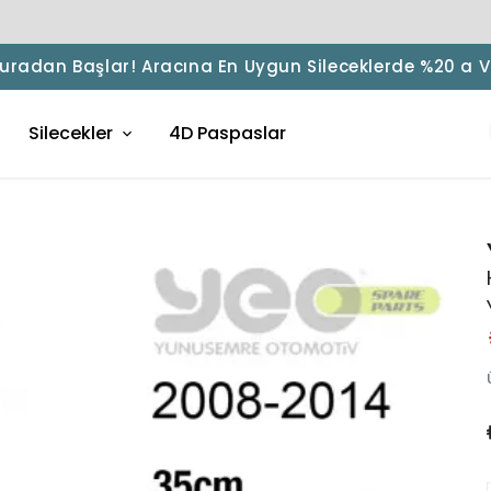
 Buradan Başlar! Aracına En Uygun Sileceklerde %20 a 
Silecekler
4D Paspaslar