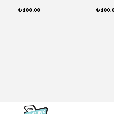
₺ 200.00
₺ 200.
307 CC (04/05>12/08) Model Yılları İçin Uyumlu Yeo Ön Silecek Takım