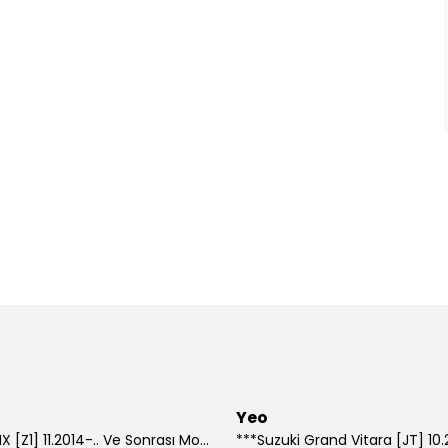
Yeo
***Lexus NX [Z1] 11.2014-.. Ve Sonrası Model Yılları İçin Uyumlu Yeo Arka Silecek