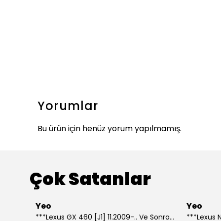
Yorumlar
Bu ürün için henüz yorum yapılmamış.
Çok Satanlar
Yeo
Yeo
***Lexus GX 460 [J1] 11.2009-.. Ve Sonrası Model Yılları İçin Uyumlu Yeo Arka Silecek