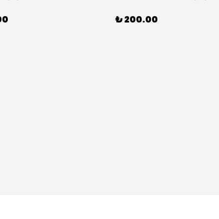
00
₺ 200.00