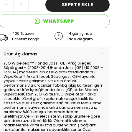
SEPETE EKLE
WHATSAPP
400 TL üzeri
14 gün içinde
ücretsiz kargo
iade değişim
Ürün Açıklaması
YEO WipeRear™️ Honda Jazz [GE] Arka Silecek
Süpürgesi – (2008-2014)Honda Jazz [GE] (10.2008 –
12.2014) modelleri için özel olarak tasarlanan YEO
WipeRear™️ Arka Silecek Süpürgesi, OEM uyumlu
yapısı, sessiz çalışması ve uzun ömürlü
performansıyla aracınızın fabrika çıkış kalitesini geri
getiriyor.Ürün İçeriğiHonda Jazz [GE] Arka Silecek
SüpürgesiÜstün YEO KalitesiYEO WipeRear™️ arka
silecekler:Özel grafit kaplamalı kauçuk lastik ile
sessiz ve pürüzsüz çalışma sağlar.Üstün temizleme
performansı sayesinde arka camda nem veya iz
bırakmaz.%100 kauçuk hammaddeden
üretilmiştir.Çelik iskelet sistemi, rakip ürünlere göre
çok daha uzun ömürlüdür.Otomatik yıkama
makinelerine karşı ekstra güçlendirilmiş bağlantı
noktaları ile maksimum dayanıklılık sunar.Özel