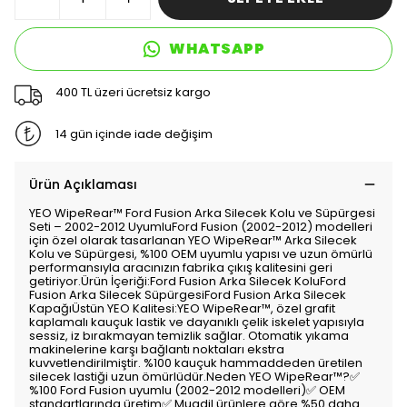
WHATSAPP
400 TL üzeri ücretsiz kargo
14 gün içinde iade değişim
Ürün Açıklaması
YEO WipeRear™️ Ford Fusion Arka Silecek Kolu ve Süpürgesi
Seti – 2002-2012 UyumluFord Fusion (2002-2012) modelleri
için özel olarak tasarlanan YEO WipeRear™️ Arka Silecek
Kolu ve Süpürgesi, %100 OEM uyumlu yapısı ve uzun ömürlü
performansıyla aracınızın fabrika çıkış kalitesini geri
getiriyor.Ürün İçeriği:Ford Fusion Arka Silecek KoluFord
Fusion Arka Silecek SüpürgesiFord Fusion Arka Silecek
KapağıÜstün YEO Kalitesi:YEO WipeRear™️, özel grafit
kaplamalı kauçuk lastik ve dayanıklı çelik iskelet yapısıyla
sessiz, iz bırakmayan temizlik sağlar. Otomatik yıkama
makinelerine karşı bağlantı noktaları ekstra
kuvvetlendirilmiştir. %100 kauçuk hammaddeden üretilen
silecek lastiği uzun ömürlüdür.Neden YEO WipeRear™️?✅
%100 Ford Fusion uyumlu (2002-2012 modelleri)✅ OEM
standartlarında üretim✅ Muadil ürünlere göre %50 daha