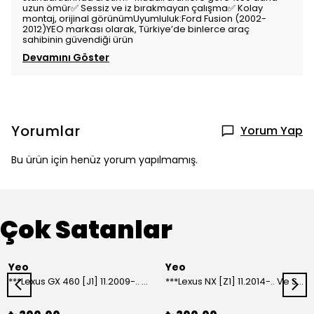
uzun ömür✅ Sessiz ve iz bırakmayan çalışma✅ Kolay
montaj, orijinal görünümUyumluluk:Ford Fusion (2002-
2012)YEO markası olarak, Türkiye’de binlerce araç
sahibinin güvendiği ürün
Devamını Göster
Yorumlar
Yorum Yap
Bu ürün için henüz yorum yapılmamış.
Çok Satanlar
Yeo
Yeo
***Lexus GX 460 [J1] 11.2009-.. Ve Sonrası Model Yılları İçin Uyumlu Yeo Arka Silecek
***Lexus NX [Z1] 11.2014-.. Ve Sonrası Model Yılları İçin Uyumlu Yeo Arka Silecek