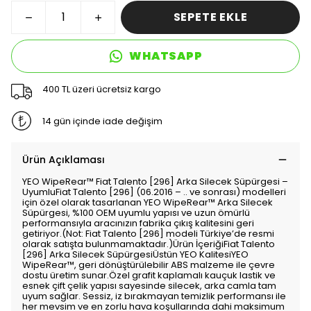
SEPETE EKLE
WHATSAPP
400 TL üzeri ücretsiz kargo
14 gün içinde iade değişim
Ürün Açıklaması
YEO WipeRear™️ Fiat Talento [296] Arka Silecek Süpürgesi –
UyumluFiat Talento [296] (06.2016 – .. ve sonrası) modelleri
için özel olarak tasarlanan YEO WipeRear™️ Arka Silecek
Süpürgesi, %100 OEM uyumlu yapısı ve uzun ömürlü
performansıyla aracınızın fabrika çıkış kalitesini geri
getiriyor.(Not: Fiat Talento [296] modeli Türkiye’de resmi
olarak satışta bulunmamaktadır.)Ürün İçeriğiFiat Talento
[296] Arka Silecek SüpürgesiÜstün YEO KalitesiYEO
WipeRear™️, geri dönüştürülebilir ABS malzeme ile çevre
dostu üretim sunar.Özel grafit kaplamalı kauçuk lastik ve
esnek çift çelik yapısı sayesinde silecek, arka camla tam
uyum sağlar. Sessiz, iz bırakmayan temizlik performansı ile
her mevsim ve en zorlu hava koşullarında dahi maksimum