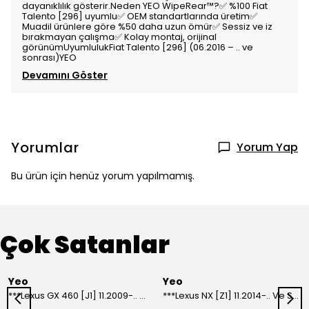
dayanıklılık gösterir.Neden YEO WipeRear™️?✅ %100 Fiat
Talento [296] uyumlu✅ OEM standartlarında üretim✅
Muadil ürünlere göre %50 daha uzun ömür✅ Sessiz ve iz
bırakmayan çalışma✅ Kolay montaj, orijinal
görünümUyumlulukFiat Talento [296] (06.2016 – .. ve
sonrası)YEO
Devamını Göster
Yorumlar
Yorum Yap
Bu ürün için henüz yorum yapılmamış.
Çok Satanlar
Yeo
Yeo
***Lexus GX 460 [J1] 11.2009-.. Ve Sonrası Model Yılları İçin Uyumlu Yeo Arka Silecek
***Lexus NX [Z1] 11.2014-.. Ve Sonrası Model Yılları İçin Uyumlu Yeo Arka Silecek