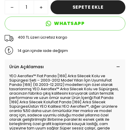
SEPETE EKLE
WHATSAPP
400 TL üzeri ücretsiz kargo
14 gün içinde iade değişim
Ürün Açıklaması
YEO Aeroflex™️ Fiat Panda [169] Arka Silecek Kolu ve
Süpürgesi Seti – 2003-2012 Model Yılları İçin UyumluFiat
Panda [169] (10.2003-12.2012) modelleri için özel olarak
tasarlanmış YEO Aeroflex™️ Arka Silecek Kolu ve Süpürgesi,
aracınızın fabrika çıkış kalitesini koruyarak üstün temizlik
performansı ve uzun ömür sunar.Ürün İçeriği:Fiat Panda
[169] Arka Silecek KoluFiat Panda [169] Arka Silecek
SüpürgesiÜstün YEO Kalitesi:YEO Aeroflex™️, diğer ürünlere
oranla %50 daha uzun ömürlüdür.Her marka ve model
araç için, sadece uyumlu olduğu model yıllarına özel
olarak geliştirilmiştir.Birbirine paralel iki esnek çelik ile
birleştirilmiş özel grafit kaplamalı kauçuk lastiği, cam
yüzeyine tam uyum sağlar.Süper sessiz çalışır, geride