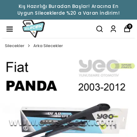
Kış Hazırlığı Buradan Başlar! Aracına En
Uygun Sileceklerde %20 a Varan İndirim!
0
Silecekler
Arka Silecekler