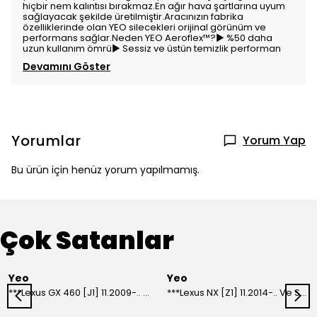
hiçbir nem kalıntısı bırakmaz.En ağır hava şartlarına uyum
sağlayacak şekilde üretilmiştir.Aracınızın fabrika
özelliklerinde olan YEO silecekleri orijinal görünüm ve
performans sağlar.Neden YEO Aeroflex™️?▶ %50 daha
uzun kullanım ömrü▶ Sessiz ve üstün temizlik performan
Devamını Göster
Yorumlar
Yorum Yap
Bu ürün için henüz yorum yapılmamış.
Çok Satanlar
Yeo
Yeo
***Lexus GX 460 [J1] 11.2009-.. Ve Sonrası Model Yılları İçin Uyumlu Yeo Arka Silecek
***Lexus NX [Z1] 11.2014-.. Ve Sonrası Model Yılları İçin Uyumlu Yeo Arka Silecek