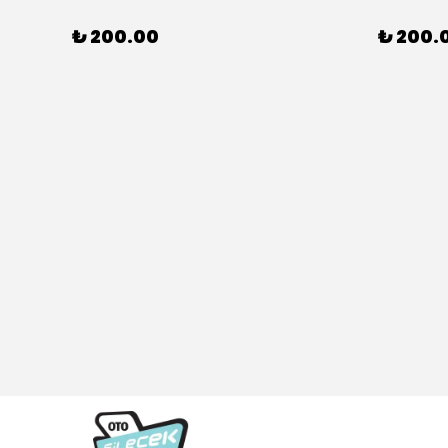
₺ 200.00
₺ 200.
307 CC (04/05>12/08) Model Yılları İçin Uyumlu Yeo Ön Silecek Takım