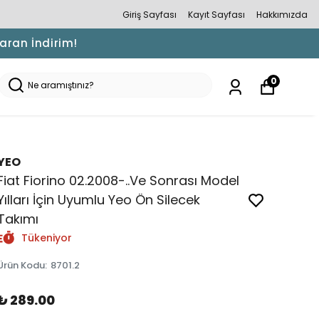
Giriş Sayfası
Kayıt Sayfası
Hakkımızda
Varan İndirim!
0
YEO
Fiat Fiorino 02.2008-..Ve Sonrası Model
Yılları İçin Uyumlu Yeo Ön Silecek
Takımı
Tükeniyor
Ürün Kodu
:
8701.2
₺ 289.00