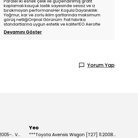
Paralel iki esnek çelik ile güçlendirilmiş grafit
kaplamalı kauçuk lastik sayesinde sessiz ve iz
bırakmayan performansHer Koşula Dayanıklılık:
Yağmur, kar ve zorlu iklim şartlarında maksimum
görüş netliğiOrijinal Görünüm: Fiat fabrika
standartlarına uygun estetik ve kaliteYEO Aerofle
Devamını Göster
Yorum Yap
Yeo
***Suzuki Grand Vitara [JT] 10.2005-.. Ve Sonrası Model Yılları İçin Uyumlu Yeo Arka Silecek
***Toyota Avensis Wagon [T27] 11.2008-.. Ve Sonrası Model Yılları İçin Uyumlu Yeo Arka Silecek