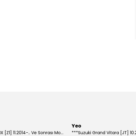
Yeo
***Lexus NX [Z1] 11.2014-.. Ve Sonrası Model Yılları İçin Uyumlu Yeo Arka Silecek