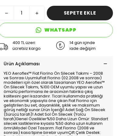
SEPETE EKLE
WHATSAPP
400 TL üzeri
14 gün içinde
ücretsiz kargo
iade değişim
Ürün Açıklaması
YEO Aeroflex™️ Fiat Fiorino Ön Silecek Takımı – 2008
ve Sonrası UyumluFiat Fiorino (02.2008 ve sonrası)
modelleri için özel olarak tasarlanan YEO Aeroflex™️
Ön Silecek Takımı, %100 OEM uyumlu yapısı ve uzun
ömürlü performansı ile aracınızın fabrika çıkış
kalitesini geri kazandırır. Ticari kullanımda pratikliği
ve ekonomik yapısıyla öne çıkan Fiat Fiorino için
geliştirilen bu set, dayanıklılık, şıklık ve maksimum
görüş netliği sunar.Ürün İçeriği1 Adet Sağ Ön Silecek
(Sürücü tarafı)1 Adet Sol Ön Silecek (Yolcu
tarafı)Genel Özellikler%50 Daha Uzun Ömür: Standart
silecek lastiklerine kıyasla %50 daha uzun kullanım
ömrüModel Özel Tasarım: Fiat Fiorino (2008 ve
sonrası) kasa tipine birebir uyumÇift Çelik Destek: