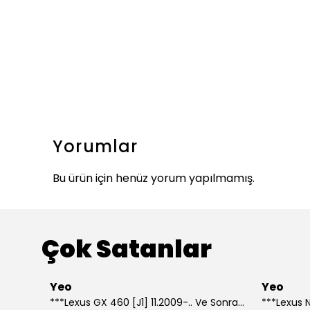
Yorumlar
Bu ürün için henüz yorum yapılmamış.
Çok Satanlar
Yeo
Yeo
***Lexus GX 460 [J1] 11.2009-.. Ve Sonrası Model Yılları İçin Uyumlu Yeo Arka Silecek