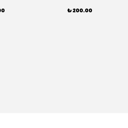
00
₺ 200.00