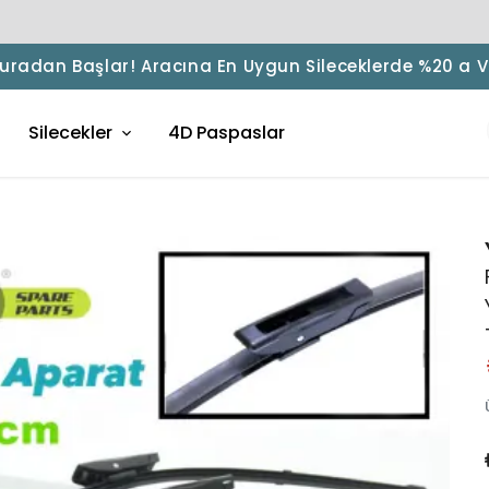
 Buradan Başlar! Aracına En Uygun Sileceklerde %20 a 
Silecekler
4D Paspaslar