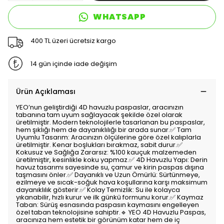
WHATSAPP
400 TL üzeri ücretsiz kargo
14 gün içinde iade değişim
Ürün Açıklaması
YEO’nun geliştirdiği 4D havuzlu paspaslar, aracınızın
tabanına tam uyum sağlayacak şekilde özel olarak
üretilmiştir. Modern teknolojilerle tasarlanan bu paspaslar,
hem şıklığı hem de dayanıklılığı bir arada sunar.✅ Tam
Uyumlu Tasarım: Aracınızın ölçülerine göre özel kalıplarla
üretilmiştir. Kenar boşlukları bırakmaz, sabit durur.✅
Kokusuz ve Sağlığa Zararsız: %100 kauçuk malzemeden
üretilmiştir, kesinlikle koku yapmaz.✅ 4D Havuzlu Yapı: Derin
havuz tasarımı sayesinde su, çamur ve kirin paspas dışına
taşmasını önler.✅ Dayanıklı ve Uzun Ömürlü: Sürtünmeye,
ezilmeye ve sıcak-soğuk hava koşullarına karşı maksimum
dayanıklılık gösterir.✅ Kolay Temizlik: Su ile kolayca
yıkanabilir, hızlı kurur ve ilk günkü formunu korur.✅ Kaymaz
Taban: Sürüş esnasında paspasın kaymasını engelleyen
özel taban teknolojisine sahiptir.🔹 YEO 4D Havuzlu Paspas,
aracınıza hem estetik bir görünüm katar hem de iç