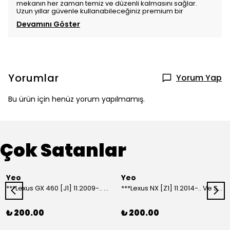
mekanın her zaman temiz ve düzenli kalmasını sağlar.
Uzun yıllar güvenle kullanabileceğiniz premium bir
Devamını Göster
Yorumlar
Yorum Yap
Bu ürün için henüz yorum yapılmamış.
Çok Satanlar
Yeo
Yeo
***Lexus GX 460 [J1] 11.2009-.. Ve Sonrası Model Yılları İçin Uyumlu Yeo Arka Silecek
***Lexus NX [Z1] 11.2014-.. Ve Sonrası Model Yılları İçin Uyumlu Yeo Arka Silecek
₺ 200.00
₺ 200.00