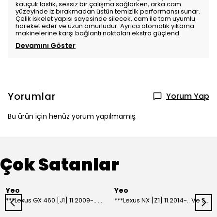
kauçuk lastik, sessiz bir çalışma sağlarken, arka cam
yüzeyinde iz bırakmadan üstün temizlik performansı sunar.
Çelik iskelet yapısı sayesinde silecek, cam ile tam uyumlu
hareket eder ve uzun ömürlüdür. Ayrıca otomatik yıkama
makinelerine karşı bağlantı noktaları ekstra güçlend
Devamını Göster
Yorumlar
Yorum Yap
Bu ürün için henüz yorum yapılmamış.
Çok Satanlar
Yeo
Yeo
***Lexus GX 460 [J1] 11.2009-.. Ve Sonrası Model Yılları İçin Uyumlu Yeo Arka Silecek
***Lexus NX [Z1] 11.2014-.. Ve Sonrası Model Yılları İçin Uyumlu Yeo Arka Silecek