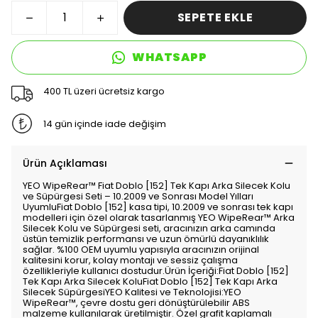
SEPETE EKLE
WHATSAPP
400 TL üzeri ücretsiz kargo
14 gün içinde iade değişim
Ürün Açıklaması
YEO WipeRear™ Fiat Doblo [152] Tek Kapı Arka Silecek Kolu
ve Süpürgesi Seti – 10.2009 ve Sonrası Model Yılları
UyumluFiat Doblo [152] kasa tipi, 10.2009 ve sonrası tek kapı
modelleri için özel olarak tasarlanmış YEO WipeRear™ Arka
Silecek Kolu ve Süpürgesi seti, aracınızın arka camında
üstün temizlik performansı ve uzun ömürlü dayanıklılık
sağlar. %100 OEM uyumlu yapısıyla aracınızın orijinal
kalitesini korur, kolay montajı ve sessiz çalışma
özellikleriyle kullanıcı dostudur.Ürün İçeriği:Fiat Doblo [152]
Tek Kapı Arka Silecek KoluFiat Doblo [152] Tek Kapı Arka
Silecek SüpürgesiYEO Kalitesi ve Teknolojisi:YEO
WipeRear™, çevre dostu geri dönüştürülebilir ABS
malzeme kullanılarak üretilmiştir. Özel grafit kaplamalı